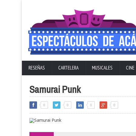
RESEÑAS
CARTELERA
MUSICALES
CINE
Samurai Punk
0
0
0
0