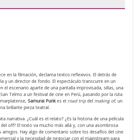
e en la filmación, declama textos reflexivos. El detrás de
a y un director de fondo. El espectáculo transcurre en un
en el escenario aparte de una pantalla improvisada, sillas, una
San Telmo a un festival de cine en Perú, pasando por la ruta
a marplatense,
Samurai Punk
es el
road trip
del
making of
, un
 brillante pieza teatral.
a narrativa. ¿Cuál es el relato? ¿Es la historia de una película
s del off? El texto va mucho más allá y, con una asombrosa
s amigos. Hay algo de comentario sobre los desafíos del cine
comercial y la necesidad de negociar con el mainstream para