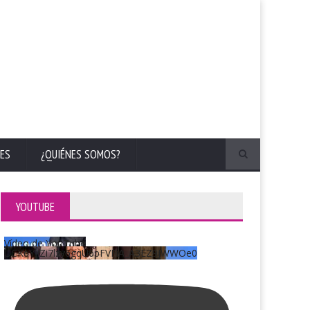
ES
¿QUIÉNES SOMOS?
YOUTUBE
Vídeo de YouTube
UCKqYjiZi7lzy6gqU6pFVFiA_A3EZ9JWWOe0