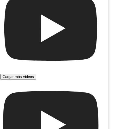
 hay leones
Orillera
Cargar más videos