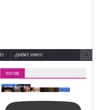
ES
¿QUIÉNES SOMOS?
YOUTUBE
Vídeo de YouTube
UCKqYjiZi7lzy6gqU6pFVFiA_A3EZ9JWWOe0