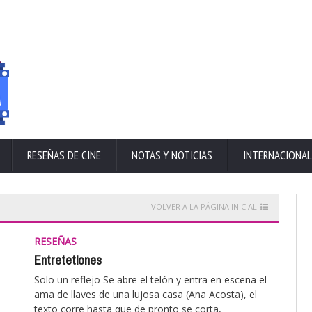
RESEÑAS DE CINE
NOTAS Y NOTICIAS
INTERNACIONAL
VOLVER A LA PÁGINA INICIAL
RESEÑAS
Entretetlones
Solo un reflejo Se abre el telón y entra en escena el
ama de llaves de una lujosa casa (Ana Acosta), el
texto corre hasta que de pronto se corta,