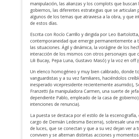
manipulación, las alianzas y los complots que buscan la
gobiernos, las diferentes estrategias que se articula
algunos de los temas que atraviesa a la obra, y que i
de estos días.
Escrita con Rocío Carrillo y dirigida por Leo Bartolotta
contemporaneidad que emerge permanentemente a travé
las situaciones. Ágil y dinámica, la vorágine de los hec
interacción de los mismos con otros personajes que co
Lili Bucay, Pepa Luna, Gustavo Masó) y la voz en off (d
Un elenco homogéneo y muy bien calibrado, donde tod
vanguardistas y a su vez familiares, haciéndolos creíbl
inesperado vicepresidente recientemente asumido), Sora
Franzetti (la manipuladora Carmen, una suerte de jefa
dependiente Pablo, empleado de la casa de gobierno) y
intenciones de renuncia).
La puesta se destaca por el estilo de la escenografía, 
cargo de Demián Ledesma Becerra), sobresale una muy
de luces, que se conectan y que a su vez dejan ver a t
conviven y se alternan distintas acciones y momentos d