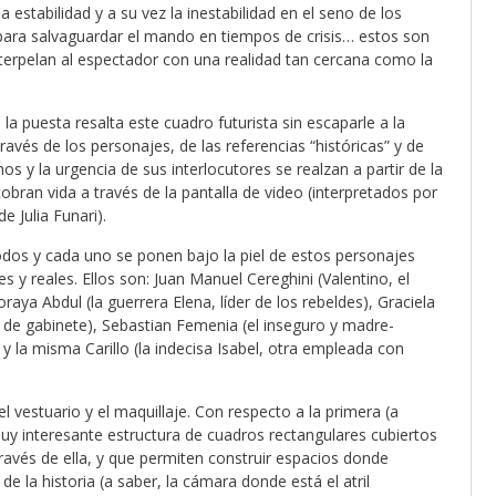
 estabilidad y a su vez la inestabilidad en el seno de los
n para salvaguardar el mando en tiempos de crisis… estos son
nterpelan al espectador con una realidad tan cercana como la
, la puesta resalta este cuadro futurista sin escaparle a la
s de los personajes, de las referencias “históricas” y de
hos y la urgencia de sus interlocutores se realzan a partir de la
bran vida a través de la pantalla de video (interpretados por
e Julia Funari).
os y cada uno se ponen bajo la piel de estos personajes
es y reales. Ellos son: Juan Manuel Cereghini (Valentino, el
ya Abdul (la guerrera Elena, líder de los rebeldes), Graciela
 de gabinete), Sebastian Femenia (el inseguro y madre-
 la misma Carillo (la indecisa Isabel, otra empleada con
el vestuario y el maquillaje. Con respecto a la primera (a
 interesante estructura de cuadros rectangulares cubiertos
ravés de ella, y que permiten construir espacios donde
e la historia (a saber, la cámara donde está el atril