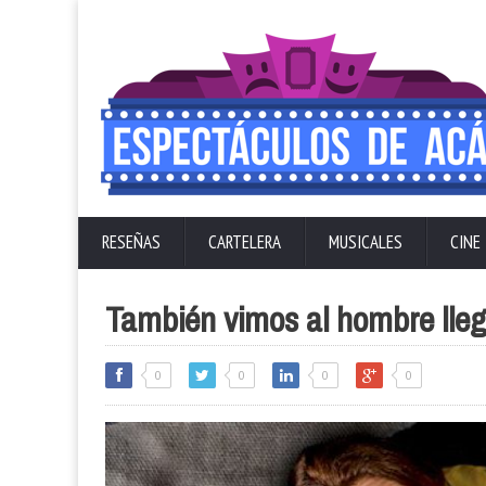
RESEÑAS
CARTELERA
MUSICALES
CINE
También vimos al hombre llega
0
0
0
0