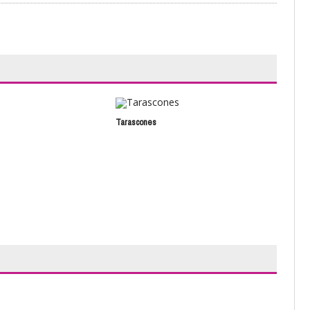
Tarascones
El j