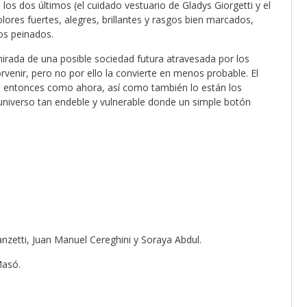
los dos últimos (el cuidado vestuario de Gladys Giorgetti y el
ores fuertes, alegres, brillantes y rasgos bien marcados,
los peinados.
mirada de una posible sociedad futura atravesada por los
orvenir, pero no por ello la convierte en menos probable. El
o entonces como ahora, así como también lo están los
universo tan endeble y vulnerable donde un simple botón
anzetti, Juan Manuel Cereghini y Soraya Abdul.
Masó.