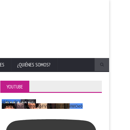
ES
¿QUIÉNES SOMOS?
YOUTUBE
Vídeo de YouTube
UCKqYjiZi7lzy6gqU6pFVFiA_A3EZ9JWWOe0