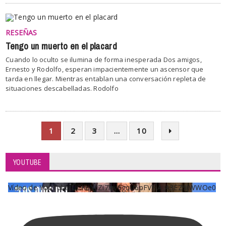
RESEÑAS
Tengo un muerto en el placard
Cuando lo oculto se ilumina de forma inesperada Dos amigos,
Ernesto y Rodolfo, esperan impacientemente un ascensor que
tarda en llegar. Mientras entablan una conversación repleta de
situaciones descabelladas. Rodolfo
1
2
3
…
10
YOUTUBE
Vídeo de YouTube UCKqYjiZi7lzy6gqU6pFVFiA_A3EZ9JWWOe0