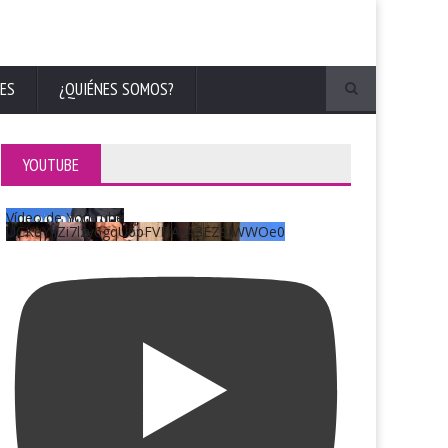
ES
¿QUIÉNES SOMOS?
YOUTUBE
Vídeo de YouTube
UCKqYjiZi7lzy6gqU6pFVFiA_A3EZ9JWWOe0