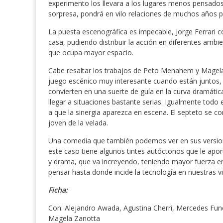
experimento los llevara a los lugares menos pensados
sorpresa, pondrá en vilo relaciones de muchos años p
La puesta escenográfica es impecable, Jorge Ferrari 
casa, pudiendo distribuir la acción en diferentes ambi
que ocupa mayor espacio.
Cabe resaltar los trabajos de Peto Menahem y Magela
juego escénico muy interesante cuando están juntos, 
convierten en una suerte de guía en la curva dramát
llegar a situaciones bastante serias. Igualmente todo 
a que la sinergia aparezca en escena. El septeto se c
joven de la velada.
Una comedia que también podemos ver en sus version
este caso tiene algunos tintes autóctonos que le apor
y drama, que va increyendo, teniendo mayor fuerza en
pensar hasta donde incide la tecnología en nuestras v
Ficha:
Con: Alejandro Awada, Agustina Cherri, Mercedes Fun
Magela Zanotta