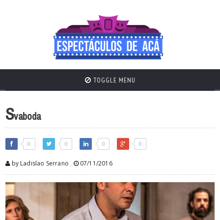
TOGGLE MENU
S
vaboda
0
0
0
0
by Ladislao Serrano
,
07/11/2016