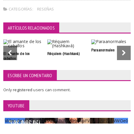
CATEGORÍAS:
RESEÑAS
ARTÍCULOS RELACIONADOS
Paraanormales
El amante de los
Réquiem (Hashkavá)
caballos
ESCRIBE UN COMENTARIO
Only
registered
users can comment.
YOUTUBE
Vídeo de YouTube UCKqYjiZi7lzy6gqU6pFVFiA_A3EZ9JWWOe0