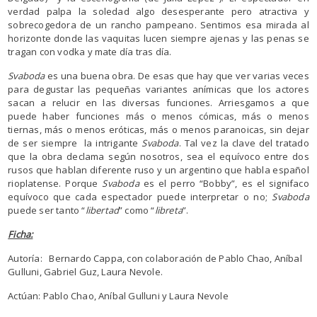
verdad palpa la soledad algo desesperante pero atractiva y
sobrecogedora de un rancho pampeano. Sentimos esa mirada al
horizonte donde las vaquitas lucen siempre ajenas y las penas se
tragan con vodka y mate día tras día.
Svaboda
es una buena obra. De esas que hay que ver varias veces
para degustar las pequeñas variantes anímicas que los actores
sacan a relucir en las diversas funciones. Arriesgamos a que
puede haber funciones más o menos cómicas, más o menos
tiernas, más o menos eróticas, más o menos paranoicas, sin dejar
de ser siempre la intrigante
Svaboda
. Tal vez la clave del tratado
que la obra declama según nosotros, sea el equívoco entre dos
rusos que hablan diferente ruso y un argentino que habla español
rioplatense. Porque
Svaboda
es el perro “Bobby”, es el signifaco
equívoco que cada espectador puede interpretar o no;
Svaboda
puede ser tanto “
libertad
” como “
libreta
”.
Ficha:
Autoría: Bernardo Cappa, con colaboración de Pablo Chao, Aníbal
Gulluni, Gabriel Guz, Laura Nevole.
Actúan: Pablo Chao, Aníbal Gulluni y Laura Nevole