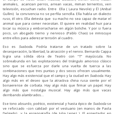
animales, acarician perros, arrean vacas, miman terneritos, ven
televisión, escuchan radio. Entre Ella ( Laura Nevole) y Él (Anibal
Gullini) la convivencia no se perfila sencilla. Ella habla un dialecto
ruso, él otro. Ella detesta que su macho no sea capaz de matar el
animal que para comer necesitan. El quiere en realidad huir para
tocar su música y emborracharse en algún boliche. Y por si fuera
poco, un abogado tierno y nervioso (Pablo Chao) se inmiscuye
entre ellos para aderezar tensión al cuadro.
Eso es
Svabod
a. Podría tratarse de un tratado sobre la
desesperación, la libertad, la atracción y el nervio. Bernardo Cappa
logra una sólida obra de Teatro con “T” mayúscula. No
sobreabunda en las explotaciones del triángulo amoroso clásico
sino que se esfuerza por darle una vuelta de tuerca a las
combinaciones que tres puntas y dos sexos ofrecen usualmente.
Hay algo más existencial que el campo y la ciudad en
Svaboda
. Hay
algo más en el deseo que la atractiva china rusa siente por el
bonaerense de corbata. Hay algo más que firmar un papel. Hay
algo más que nostalgia musical. Hay algo más que vacas
derribando alambrados…
Ese tono absurdo, poético, existencial y hasta épico de
Svaboda
se
ve reforzado –con calidad- por el vestuario (en manos de Paola
Delgado) y la escenografía (de Julia Lepez ). El espectador en