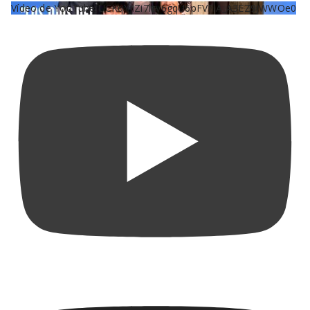
Vídeo de YouTube UCKqYjiZi7lzy6gqU6pFVFiA_A3EZ9JWWOe0