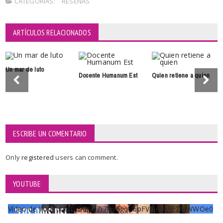
CATEGORÍAS:
RESEÑAS
ARTÍCULOS RELACIONADOS
Un mar de luto
Docente Humanum Est
Quien retiene a quien
ESCRIBE UN COMENTARIO
Only
registered
users can comment.
YOUTUBE
Vídeo de YouTube UCKqYjiZi7lzy6gqU6pFVFiA_A3EZ9JWWOe0