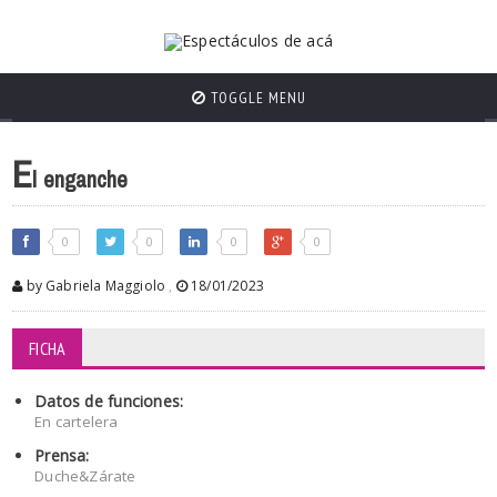
TOGGLE MENU
E
l enganche
0
0
0
0
by Gabriela Maggiolo
,
18/01/2023
FICHA
Datos de funciones:
En cartelera
Prensa:
Duche&Zárate