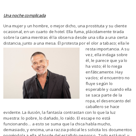
Una noche complicada
Una mujer y un hombre, o mejor dicho, una prostituta y su cliente
ocasional, en un cuarto de hotel. Ella fuma, plácidamente tirada
sobre la cama mientras él la observa desde una silla a una cierta
distancia, junto a una mesa. Él protesta por el olor a tabaco; ella le
resta importancia.
A su
vez, ella indaga sobre
él, le parece que ya lo
ha visto; él lo niega
enfáticamente. Hay
vacíos; el encuentro no
fluye según lo
esperable y cuando ella
se saca parte de la
ropa, el desencanto del
caballero se hace
evidente. La ilusión, la fantasía contrastan con lo que la luz
muestra: lo pobre, lo dañado, lo raído. El escape no está
funcionando… a esto se suma que la chica habla mucho,
demasiado, y encima, una razzia policial les solicita los documentos
poniéndola a ella al borde del estallido nervioso. Todo está mal, y