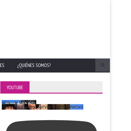
ES
¿QUIÉNES SOMOS?
YOUTUBE
Vídeo de YouTube
UCKqYjiZi7lzy6gqU6pFVFiA_A3EZ9JWWOe0