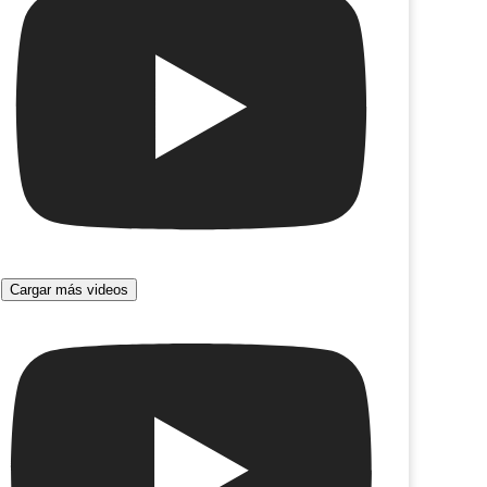
e corta
Doña Disparate y Bambuco
Cargar más videos