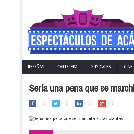
RESEÑAS
CARTELERA
MUSICALES
CINE
Sería una pena que se marchi
0
0
0
0