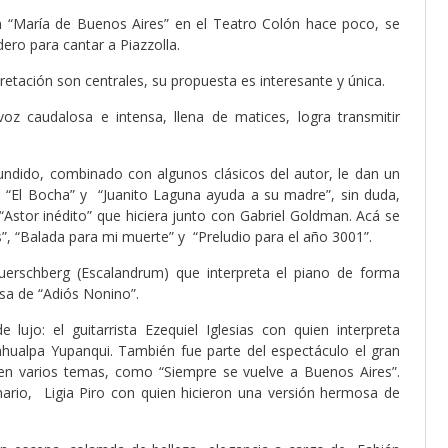
 en “María de Buenos Aires” en el Teatro Colón hace poco, se
ero para cantar a Piazzolla.
etación son centrales, su propuesta es interesante y única.
z caudalosa e intensa, llena de matices, logra transmitir
fundido, combinado con algunos clásicos del autor, le dan un
o, “El Bocha” y “Juanito Laguna ayuda a su madre”, sin duda,
Astor inédito” que hiciera junto con Gabriel Goldman. Acá se
, “Balada para mi muerte” y “Preludio para el año 3001”.
erschberg (Escalandrum) que interpreta el piano de forma
sa de “Adiós Nonino”.
lujo: el guitarrista Ezequiel Iglesias con quien interpreta
hualpa Yupanqui. También fue parte del espectáculo el gran
en varios temas, como “Siempre se vuelve a Buenos Aires”.
rio, Ligia Piro con quien hicieron una versión hermosa de