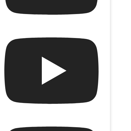
 tus alas
SIC