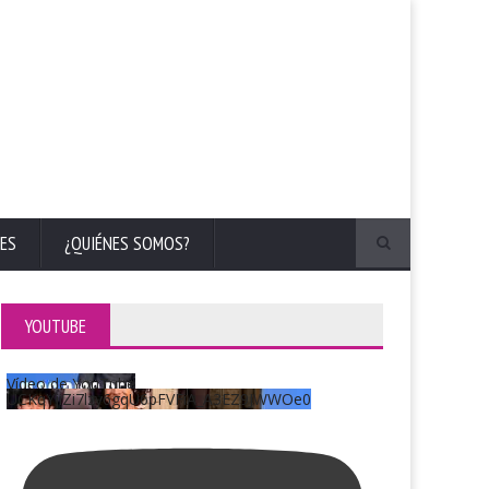
ES
¿QUIÉNES SOMOS?
YOUTUBE
Vídeo de YouTube
UCKqYjiZi7lzy6gqU6pFVFiA_A3EZ9JWWOe0