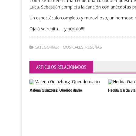
Todo se dio en el marco de una cuidadosa puesta e
Luca. Sebastián completa la canción con anécdotas per
Un espectáculo completo y maravilloso, un hermoso re
Ojalá se repita….. y pronto!!!!
CATEGORÍAS:
MUSICALES
,
RESEÑAS
ARTÍCULOS RELACIONADOS
Malena Guinzburg: Querido diario
Hedda García Bla