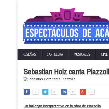
RESEÑAS
CARTELERA
MUSICALES
CINE
Sebastian Holz canta Piazzol
0
0
0
0
Un hallazgo interpretativo en la obra de Piazzolla