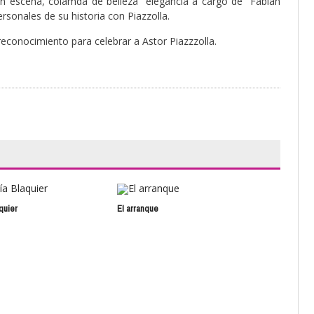
n escena, colamda de belleza elegancia a cargo de Fabián
sonales de su historia con Piazzolla.
conocimiento para celebrar a Astor Piazzzolla.
quier
El arranque
Abre