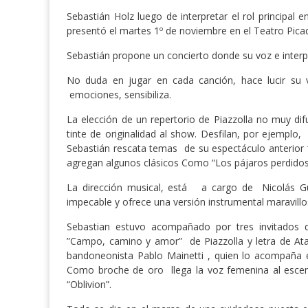
Sebastián Holz luego de interpretar el rol principal
presentó el martes 1º de noviembre en el Teatro Picad
Sebastián propone un concierto donde su voz e interpr
No duda en jugar en cada canción, hace lucir su vo
emociones, sensibiliza.
La elección de un repertorio de Piazzolla no muy di
tinte de originalidad al show. Desfilan, por ejempl
Sebastián rescata temas de su espectáculo anterior “
agregan algunos clásicos Como “Los pájaros perdidos”
La dirección musical, está a cargo de Nicolás Gu
impecable y ofrece una versión instrumental maravillo
Sebastian estuvo acompañado por tres invitados de 
”Campo, camino y amor” de Piazzolla y letra de Ata
bandoneonista Pablo Mainetti , quien lo acompaña 
Como broche de oro llega la voz femenina al escena
“Oblivion”.