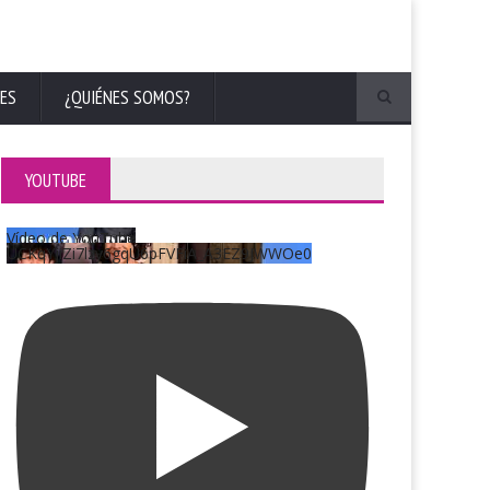
ES
¿QUIÉNES SOMOS?
YOUTUBE
Vídeo de YouTube
UCKqYjiZi7lzy6gqU6pFVFiA_A3EZ9JWWOe0