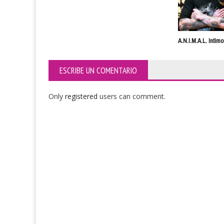
A.N.I.M.A.L. Intim
ESCRIBE UN COMENTARIO
Only
registered
users can comment.