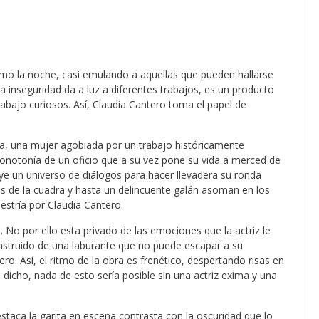
omo la noche, casi emulando a aquellas que pueden hallarse
a inseguridad da a luz a diferentes trabajos, es un producto
abajo curiosos. Así, Claudia Cantero toma el papel de
ica, una mujer agobiada por un trabajo históricamente
notonía de un oficio que a su vez pone su vida a merced de
ye un universo de diálogos para hacer llevadera su ronda
fes de la cuadra y hasta un delincuente galán asoman en los
estría por Claudia Cantero.
co. No por ello esta privado de las emociones que la actriz le
onstruido de una laburante que no puede escapar a su
o. Así, el ritmo de la obra es frenético, despertando risas en
 dicho, nada de esto sería posible sin una actriz exima y una
taca la garita en escena contrasta con la oscuridad que lo