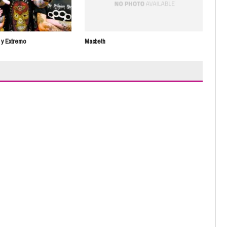
o y Extremo
Macbeth
El p