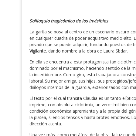
Soliloquio tragicómico de los invisibles
La garita se posa al centro de un escenario oscuro c
en cualquier cuadra de poder adquisitivo medio-alto. L
privado que se puede adquirir, fundando puestos de tr
Vigilante
, dando nombre a la obra de Laura Sbdar.
En ella se encuentra a esta protagonista tan ciclotím
dominado por el machismo, haciendo sentido de la mo
la incertidumbre. Como giro, esta trabajadora constru
laboral. Su mejor amiga, sus hijas, sus protegidos/je
diálogos internos de la guardia, exteriorizados con ma
El texto por el cual transita Claudia es un tanto elípti
imprime, con absoluta ciclotimia, un verosímil bien c
condición económica apremiante y a la propia del géner
la platea, silencios tensos y hasta brotes emotivos. Lo
dirección atenta.
Una vez más, como metáfora de la obra, la luz que des