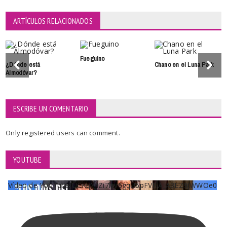
ARTÍCULOS RELACIONADOS
Fueguino
¿Dónde está
Chano en el Luna Park
Almodóvar?
ESCRIBE UN COMENTARIO
Only
registered
users can comment.
YOUTUBE
Vídeo de YouTube UCKqYjiZi7lzy6gqU6pFVFiA_A3EZ9JWWOe0