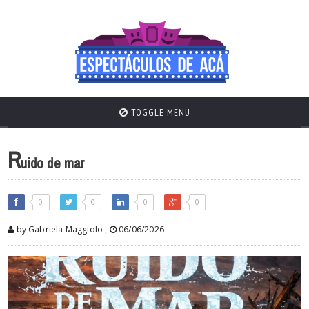
TOGGLE MENU
R
uido de mar
0
0
0
0
by Gabriela Maggiolo
,
06/06/2026