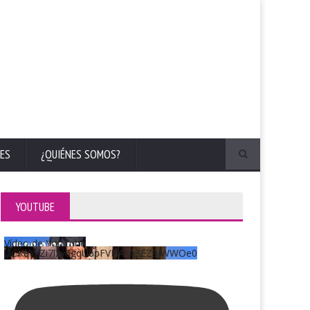
ES
¿QUIÉNES SOMOS?
YOUTUBE
Vídeo de YouTube
UCKqYjiZi7lzy6gqU6pFVFiA_A3EZ9JWWOe0