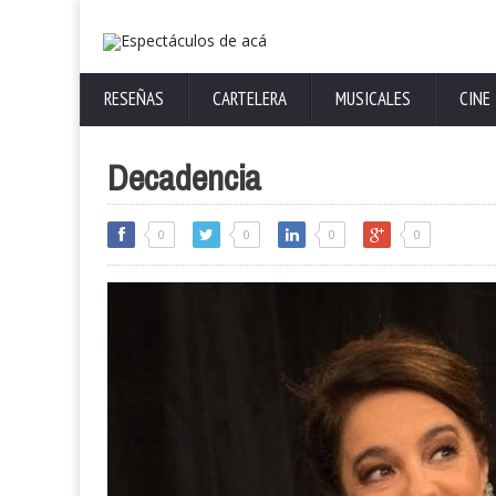
RESEÑAS
CARTELERA
MUSICALES
CINE
Decadencia
0
0
0
0