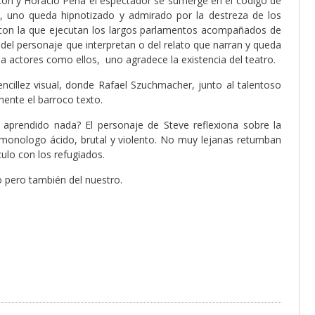
icori y Horacio Peña el espectador se sumerge en el código de
as, uno queda hipnotizado y admirado por la destreza de los
ad con la que ejecutan los largos parlamentos acompañados de
el personaje que interpretan o del relato que narran y queda
a actores como ellos, uno agradece la existencia del teatro.
ncillez visual, donde Rafael Szuchmacher, junto al talentoso
mente el barroco texto.
aprendido nada? El personaje de Steve reflexiona sobre la
n monologo ácido, brutal y violento. No muy lejanas retumban
ulo con los refugiados.
o pero también del nuestro.