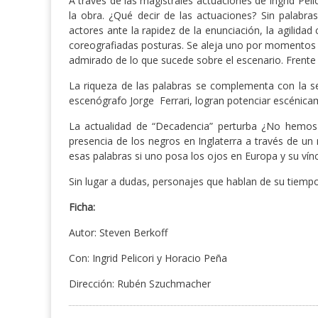
A través de las magistrales actuaciones de Ingrid Pel
la obra. ¿Qué decir de las actuaciones? Sin palabr
actores ante la rapidez de la enunciación, la agilid
coreografiadas posturas. Se aleja uno por momentos d
admirado de lo que sucede sobre el escenario. Frente 
La riqueza de las palabras se complementa con la se
escenógrafo Jorge Ferrari, logran potenciar escénica
La actualidad de “Decadencia” perturba ¿No hemos 
presencia de los negros en Inglaterra a través de u
esas palabras si uno posa los ojos en Europa y su vínc
Sin lugar a dudas, personajes que hablan de su tiemp
Ficha:
Autor: Steven Berkoff
Con: Ingrid Pelicori y Horacio Peña
Dirección: Rubén Szuchmacher