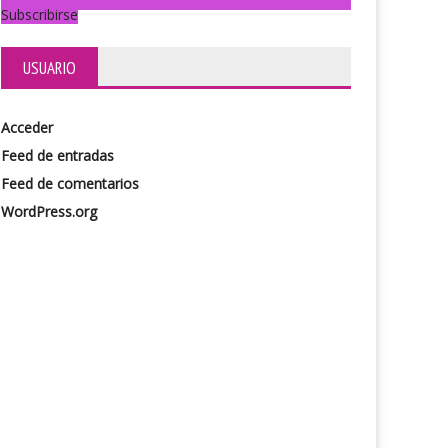
Subscribirse
USUARIO
Acceder
onventillo de la Paloma
Un papel en el viento
Feed de entradas
Feed de comentarios
WordPress.org