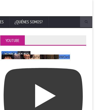
ES
¿QUIÉNES SOMOS?
YOUTUBE
Vídeo de YouTube
UCKqYjiZi7lzy6gqU6pFVFiA_A3EZ9JWWOe0