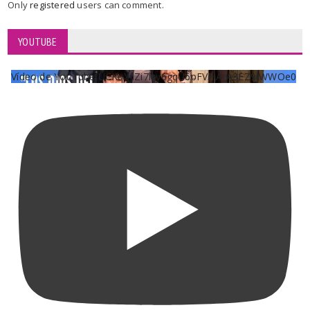
Only
registered
users can comment.
YOUTUBE
Vídeo de YouTube UCKqYjiZi7lzy6gqU6pFVFiA_A3EZ9JWWOe0