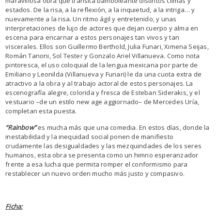
maravillosa obra que transita bamboleante distintos climas y
estados. De la risa, a la reflexión, a la inquietud, a la intriga… y
nuevamente a la risa. Un ritmo ágil y entretenido, y unas
interpretaciones de lujo de actores que dejan cuerpo y alma en
escena para encarnar a estos personajes tan vivos y tan
viscerales. Ellos son Guillermo Berthold, Julia Funari, Ximena Seijas,
Román Tanoni, Sol Tester y Gonzalo Ariel Villanueva. Como nota
pintoresca, el uso coloquial de la lengua mexicana por parte de
Emiliano y Leonilda (Villanueva y Funari) le da una cuota extra de
atractivo a la obra y al trabajo actoral de estos personajes. La
escenografía alegre, colorida y fresca de Esteban Siderakis, y el
vestuario –de un estilo new age aggiornado– de Mercedes Uría,
completan esta puesta.
“Rainbow”
es mucha más que una comedia. En estos días, donde la
inestabilidad y la inequidad social ponen de manifiesto
crudamente las desigualdades y las mezquindades de los seres
humanos, esta obra se presenta como un himno esperanzador
frente a esa lucha que permita romper el conformismo para
restablecer un nuevo orden mucho más justo y compasivo.
Ficha: