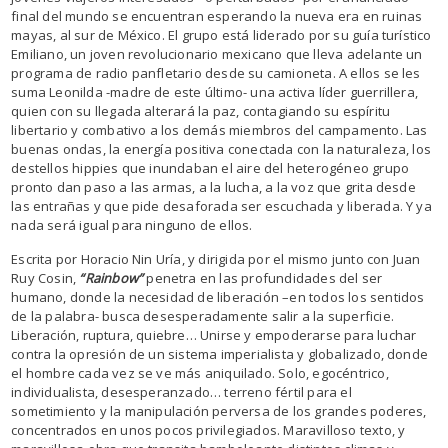
final del mundo se encuentran esperando la nueva era en ruinas
mayas, al sur de México. El grupo está liderado por su guía turístico
Emiliano, un joven revolucionario mexicano que lleva adelante un
programa de radio panfletario desde su camioneta. A ellos se les
suma Leonilda -madre de este último- una activa líder guerrillera,
quien con su llegada alterará la paz, contagiando su espíritu
libertario y combativo a los demás miembros del campamento. Las
buenas ondas, la energía positiva conectada con la naturaleza, los
destellos hippies que inundaban el aire del heterogéneo grupo
pronto dan paso a las armas, a la lucha, a la voz que grita desde
las entrañas y que pide desaforada ser escuchada y liberada. Y ya
nada será igual para ninguno de ellos.
Escrita por Horacio Nin Uría, y dirigida por el mismo junto con Juan
Ruy Cosin,
“Rainbow”
penetra en las profundidades del ser
humano, donde la necesidad de liberación –en todos los sentidos
de la palabra- busca desesperadamente salir a la superficie.
Liberación, ruptura, quiebre… Unirse y empoderarse para luchar
contra la opresión de un sistema imperialista y globalizado, donde
el hombre cada vez se ve más aniquilado. Solo, egocéntrico,
individualista, desesperanzado… terreno fértil para el
sometimiento y la manipulación perversa de los grandes poderes,
concentrados en unos pocos privilegiados. Maravilloso texto, y