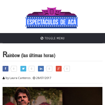
TOGGLE MENU
R
ainbow (las últimas horas)
0
0
0
0
by Laura Canteros
,
28/07/2017