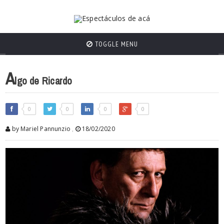
TOGGLE MENU
A
lgo de Ricardo
0
0
0
0
by Mariel Pannunzio
,
18/02/2020