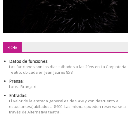
FICHA
Datos de funciones:
Las funciones son los días sábados a las 20hs en La Carpintería
Teatro, ubicada en Jean Jaures 858.
Prensa:
Laura Brangeri
Entradas:
El valor de la entrada general es de $450 y con descuento a
estudiantes/jubilados a $400. Las mismas pueden reservarse a
través de Alternativa teatral.