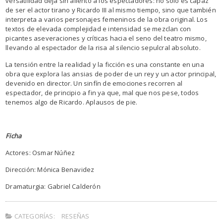
versatilidad deja sin aliento a los espectadores: no solo es capaz
de ser el actor tirano y Ricardo III al mismo tiempo, sino que también
interpreta a varios personajes femeninos de la obra original. Los
textos de elevada complejidad e intensidad se mezclan con
picantes aseveraciones y críticas hacia el seno del teatro mismo,
llevando al espectador de la risa al silencio sepulcral absoluto.
La tensión entre la realidad y la ficción es una constante en una
obra que explora las ansias de poder de un rey y un actor principal,
devenido en director. Un sinfín de emociones recorren al
espectador, de principio a fin ya que, mal que nos pese, todos
tenemos algo de Ricardo. Aplausos de pie.
Ficha
Actores: Osmar Núñez
Dirección: Mónica Benavidez
Dramaturgia: Gabriel Calderón
CATEGORÍAS:
RESEÑAS