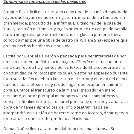
Conformarse con poco es para los mediocres
Aunque Ricardo III es recordado como uno de los más despiadados
reyes que hayan reinado en Inglaterra, mucha de su fama es, en
gran medida, producto de la infamia. El último rey de la casa de
York, y también el último rey inglés muerto en un campo de batalla,
nunca imaginaría que durante muchos siglos su persona fuera
conocida más por una obra de teatro de William Shakespeare que
por los hechos históricos de su vida.
Escrita por Gabriel Calderón y pensada para ser interpretada por
un solo actor en un único acto,
Algo de Ricardo
es más que una
obra que recrea fragmentos de los textos de Shakespeare; es la
oportunidad de rol protagónico que un actor ha esperado durante
toda su vida. Pero deberá lidiar con el director y el resto del elenco
quienes, para él, son indignos del lugar que ocupan en tamaña
obra. Durante el transcurso de la misma, grabador en mano
mediante, el actor principal menosprecia a sus compañeros y
conspira, finalmente, para tomar el puesto de director y vaciar a la
obra de ‘’infames aprendices del oficio teatral’’. Nada se
interpondrá en su afán de hacerse carne en Ricardo, destruyendo
todo aquello que lo rodea, incluso a él mismo.
Osmar Nuñez lleva a cabo una labor actoral majestuosa. Su