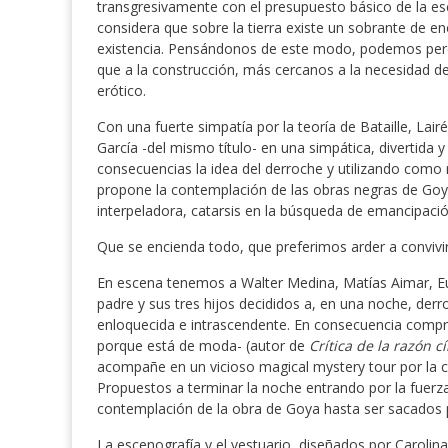
transgresivamente con el presupuesto básico de la esc
considera que sobre la tierra existe un sobrante de en
existencia. Pensándonos de este modo, podemos percibi
que a la construcción, más cercanos a la necesidad de
erótico.
Con una fuerte simpatía por la teoría de Bataille, Lair
García -del mismo título- en una simpática, divertid
consecuencias la idea del derroche y utilizando como
propone la contemplación de las obras negras de Goy
interpeladora, catarsis en la búsqueda de emancipació
Que se encienda todo, que preferimos arder a convivir 
En escena tenemos a Walter Medina, Matías Aimar, Eug
padre y sus tres hijos decididos a, en una noche, derr
enloquecida e intrascendente. En consecuencia compra
porque está de moda- (autor de
Crítica de la razón c
acompañe en un vicioso magical mystery tour por la c
Propuestos a terminar la noche entrando por la fuerza 
contemplación de la obra de Goya hasta ser sacados p
La escenografía y el vestuario, diseñados por Caroli