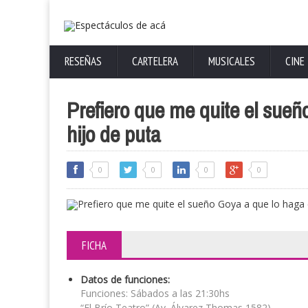
RESEÑAS
CARTELERA
MUSICALES
CINE
Prefiero que me quite el sueñ
hijo de puta
0
0
0
0
FICHA
Datos de funciones:
Funciones: Sábados a las 21:30hs
“El Brío Teatro” (Av. Álvarez Thomas 1582)