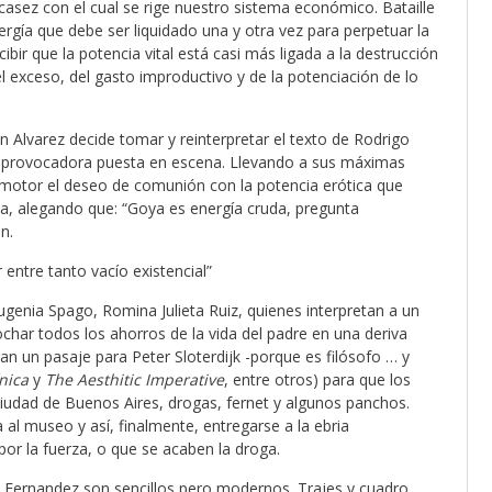
asez con el cual se rige nuestro sistema económico. Bataille
ergía que debe ser liquidado una y otra vez para perpetuar la
r que la potencia vital está casi más ligada a la destrucción
l exceso, del gasto improductivo y de la potenciación de lo
én Alvarez decide tomar y reinterpretar el texto de Rodrigo
a y provocadora puesta en escena. Llevando a sus máximas
 motor el deseo de comunión con la potencia erótica que
a, alegando que: “Goya es energía cruda, pregunta
n.
entre tanto vacío existencial”
enia Spago, Romina Julieta Ruiz, quienes interpretan a un
ochar todos los ahorros de la vida del padre en una deriva
n un pasaje para Peter Sloterdijk -porque es filósofo … y
ínica
y
The Aesthitic Imperative
, entre otros) para que los
iudad de Buenos Aires, drogas, fernet y algunos panchos.
al museo y así, finalmente, entregarse a la ebria
or la fuerza, o que se acaben la droga.
na Fernandez son sencillos pero modernos. Trajes y cuadro