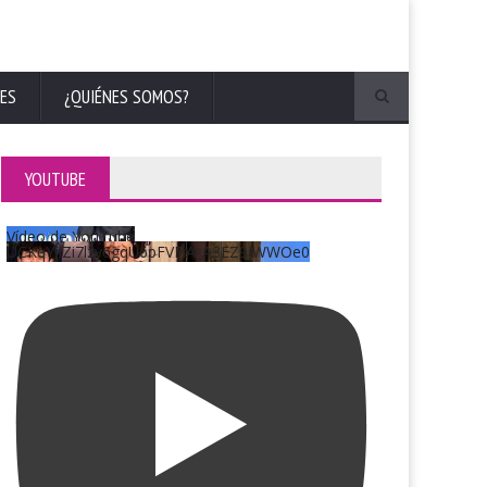
ES
¿QUIÉNES SOMOS?
YOUTUBE
Vídeo de YouTube
UCKqYjiZi7lzy6gqU6pFVFiA_A3EZ9JWWOe0