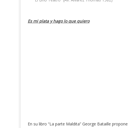
Es mi plata y hago lo que quiero
En su libro “La parte Maldita” George Bataille propon