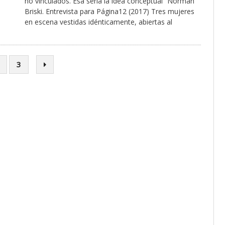
no vinculados. Esa sería la idea conceptual” Norman
Briski. Entrevista para Página12 (2017) Tres mujeres
en escena vestidas idénticamente, abiertas al
3