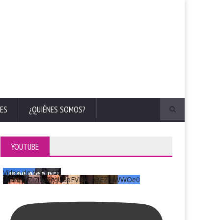
ES
¿QUIÉNES SOMOS?
YOUTUBE
Vídeo de YouTube
UCKqYjiZi7lzy6gqU6pFVFiA_A3EZ9JWWOe0