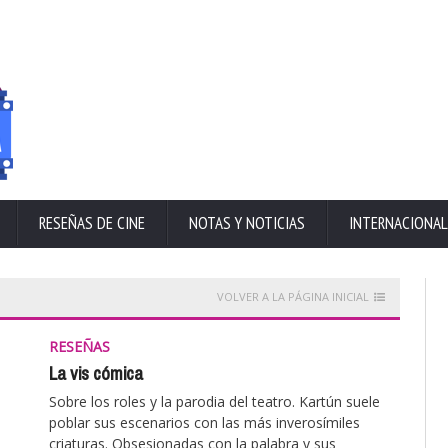
RESEÑAS DE CINE
NOTAS Y NOTICIAS
INTERNACIONAL
VOLVER A LA PÁGINA INICIAL
RESEÑAS
La vis cómica
Sobre los roles y la parodia del teatro. Kartún suele
poblar sus escenarios con las más inverosímiles
criaturas. Obsesionadas con la palabra y sus