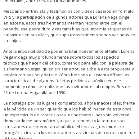
en el taller, ahora resultan infranqueables.
Mezclando entrevista y testimonios con videos caseros en formato
VHS y la participación de algunos actores que Lorena Vega dirige
en escena, estos tres hermanos intentan reconciliarse con el
pasado; ese padre duro y cascarrabias que imprimía etiquetas de
salamines en su taller y que supo transmitir emociones variadas en
sus hijos.
Ante la imposibilidad de poder habitar nuevamente el taller, Lorena
Vega indaga muy profundamente sobre todos los aspectos
técnicos que hacen del oficio, contando para ello con la palabra de
su hermano Sergio, quien sin ser actor, se sube a esta propuesta y
explica con pasión y detalle, cómo funciona el sistema offset, las
características de algunos folletos pedidos al público en ese
momento y cómo se realizaron las invitaciones al cumpleaños de
15 de Lorena Vega allá por 1990.
La nostalgia por los lugares compartidos, ahora inaccesibles, frente
a la pérdida de un ser querido que los habitó, hacen de esta obra
un espectáculo de catarsis para los hermanos, pero sin volverse
demasiado melodramático, ya que la comedia y la ternura son
constantes que interpelan al público. Al finalizar, una muestra
fotográfica invita a los espectadores a vivir más de cerca lo que fue
el taller Ficcerd.