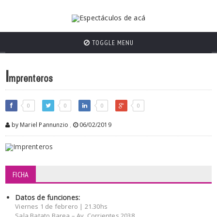
TOGGLE MENU
I
mprenteros
0
0
0
0
by Mariel Pannunzio
,
06/02/2019
FICHA
Datos de funciones:
Viernes 1 de febrero | 21.30hs
Sala Batato Barea – Av. Corrientes 2038