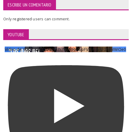
ESCRIBE UN COMENTARIO
Only
registered
users can comment.
YOUTUBE
Vídeo de YouTube UCKqYjiZi7lzy6gqU6pFVFiA_A3EZ9JWWOe0