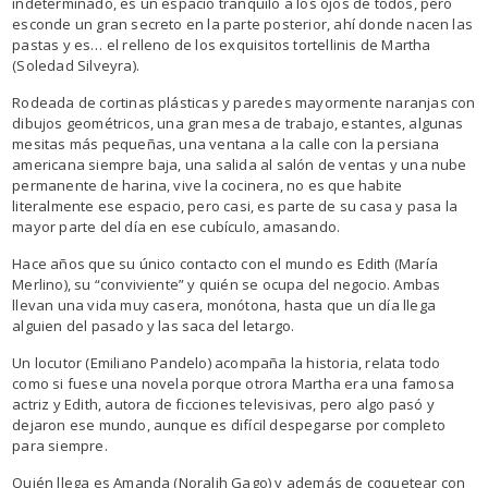
indeterminado, es un espacio tranquilo a los ojos de todos, pero
esconde un gran secreto en la parte posterior, ahí donde nacen las
pastas y es… el relleno de los exquisitos tortellinis de Martha
(Soledad Silveyra).
Rodeada de cortinas plásticas y paredes mayormente naranjas con
dibujos geométricos, una gran mesa de trabajo, estantes, algunas
mesitas más pequeñas, una ventana a la calle con la persiana
americana siempre baja, una salida al salón de ventas y una nube
permanente de harina, vive la cocinera, no es que habite
literalmente ese espacio, pero casi, es parte de su casa y pasa la
mayor parte del día en ese cubículo, amasando.
Hace años que su único contacto con el mundo es Edith (María
Merlino), su “conviviente” y quién se ocupa del negocio. Ambas
llevan una vida muy casera, monótona, hasta que un día llega
alguien del pasado y las saca del letargo.
Un locutor (Emiliano Pandelo) acompaña la historia, relata todo
como si fuese una novela porque otrora Martha era una famosa
actriz y Edith, autora de ficciones televisivas, pero algo pasó y
dejaron ese mundo, aunque es difícil despegarse por completo
para siempre.
Quién llega es Amanda (Noralih Gago) y además de coquetear con