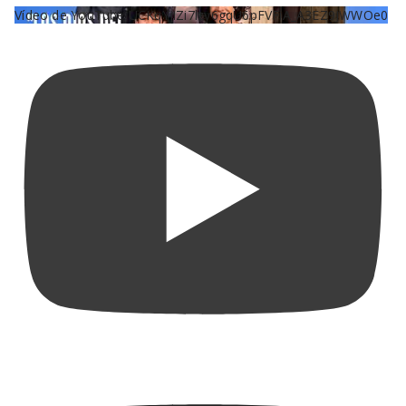
Vídeo de YouTube UCKqYjiZi7lzy6gqU6pFVFiA_A3EZ9JWWOe0