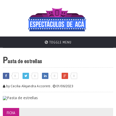
TOGGLE MENU
P
asta de estrellas
0
0
0
0
by Cecilia Alejandra Accorinti
,
01/06/2023
FICHA