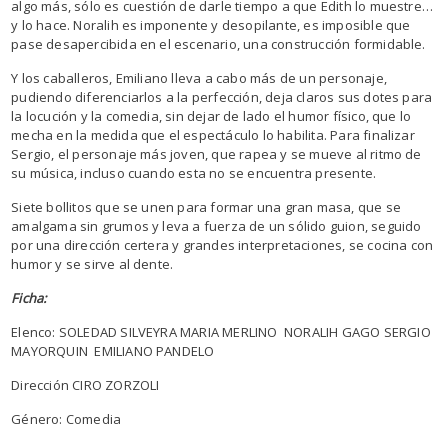
algo más, sólo es cuestión de darle tiempo a que Edith lo muestre…
y lo hace. Noralih es imponente y desopilante, es imposible que
pase desapercibida en el escenario, una construcción formidable.
Y los caballeros, Emiliano lleva a cabo más de un personaje,
pudiendo diferenciarlos a la perfección, deja claros sus dotes para
la locución y la comedia, sin dejar de lado el humor físico, que lo
mecha en la medida que el espectáculo lo habilita. Para finalizar
Sergio, el personaje más joven, que rapea y se mueve al ritmo de
su música, incluso cuando esta no se encuentra presente.
Siete bollitos que se unen para formar una gran masa, que se
amalgama sin grumos y leva a fuerza de un sólido guion, seguido
por una dirección certera y grandes interpretaciones, se cocina con
humor y se sirve al dente.
Ficha:
Elenco: SOLEDAD SILVEYRA MARIA MERLINO NORALIH GAGO SERGIO
MAYORQUIN EMILIANO PANDELO
Dirección CIRO ZORZOLI
Género: Comedia