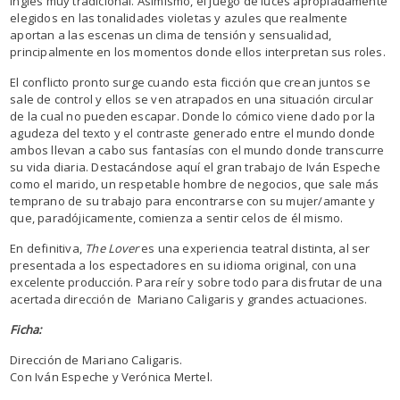
inglés muy tradicional. Asimismo, el juego de luces apropiadamente
elegidos en las tonalidades violetas y azules que realmente
aportan a las escenas un clima de tensión y sensualidad,
principalmente en los momentos donde ellos interpretan sus roles.
El conflicto pronto surge cuando esta ficción que crean juntos se
sale de control y ellos se ven atrapados en una situación circular
de la cual no pueden escapar. Donde lo cómico viene dado por la
agudeza del texto y el contraste generado entre el mundo donde
ambos llevan a cabo sus fantasías con el mundo donde transcurre
su vida diaria. Destacándose aquí el gran trabajo de Iván Espeche
como el marido, un respetable hombre de negocios, que sale más
temprano de su trabajo para encontrarse con su mujer/amante y
que, paradójicamente, comienza a sentir celos de él mismo.
En definitiva,
The Lover
es una experiencia teatral distinta, al ser
presentada a los espectadores en su idioma original, con una
excelente producción. Para reír y sobre todo para disfrutar de una
acertada dirección de Mariano Caligaris y grandes actuaciones.
Ficha:
Dirección de Mariano Caligaris.
Con Iván Espeche y Verónica Mertel.