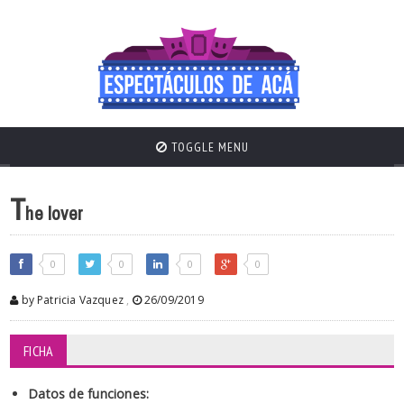
TOGGLE MENU
T
he lover
0
0
0
0
by Patricia Vazquez
,
26/09/2019
FICHA
Datos de funciones: