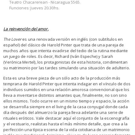
Teatro Chacarerean - Nicaragua 5565.
Funciones: Jueves 20.30hs.
La reinvención del amor.
The Lover
es una renovada versión en inglés (con subtítulos en
español) del clásico de Harold Pinter que trata de una pareja de
muchos años que intenta evadirse del tedio de la rutina mediante
un juego de roles. Es decir, Richard (Iván Espeche) y Sarah
(Verónica Mertel), los protagonistas de esta historia, condimentan
su matrimonio por las tardes simulando una situación de adulterio.
Esta es una breve pieza de un sólo acto de la producción más
temprana de Harold Pinter que intenta indagar en el vínculo de dos
individuos sumidos en una relación amorosa convencional que los
lleva a inventarse distintos amantes que, finalmente, no son sino
ellos mismos. Todo ocurre en un mismo tiempo y espacio, la acción
se desarrolla siempre en el living de la casa conyugal donde cada
día después del almuerzo la pareja lleva adelante una serie de
rituales eróticos. Vale destacar aquí el conjunto de la escenografía
y el vestuario, realistas hasta el más mínimo detalle, que crea a la
perfección una típica escena de la vida cotidiana de un matrimonio