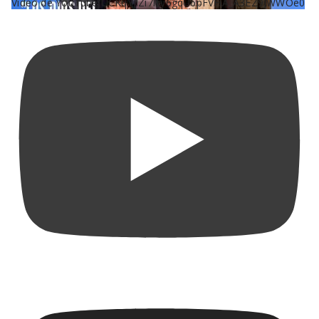
Vídeo de YouTube UCKqYjiZi7lzy6gqU6pFVFiA_A3EZ9JWWOe0