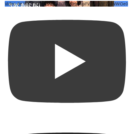
Vídeo de YouTube UCKqYjiZi7lzy6gqU6pFVFiA_A3EZ9JWWOe0