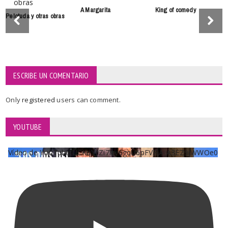
A Margarita
King of comedy
Pelotuda y otras obras
ESCRIBE UN COMENTARIO
Only
registered
users can comment.
YOUTUBE
Vídeo de YouTube UCKqYjiZi7lzy6gqU6pFVFiA_A3EZ9JWWOe0