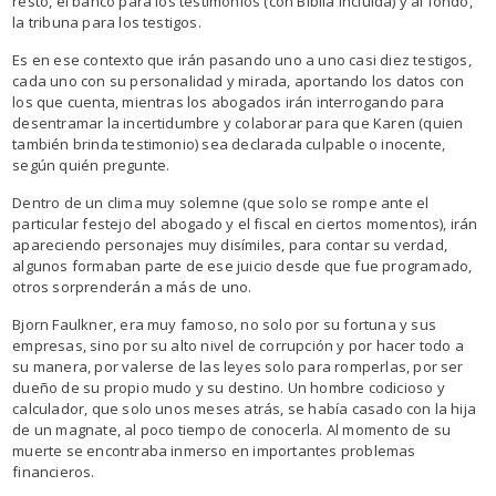
resto, el banco para los testimonios (con Biblia incluida) y al fondo,
la tribuna para los testigos.
Es en ese contexto que irán pasando uno a uno casi diez testigos,
cada uno con su personalidad y mirada, aportando los datos con
los que cuenta, mientras los abogados irán interrogando para
desentramar la incertidumbre y colaborar para que Karen (quien
también brinda testimonio) sea declarada culpable o inocente,
según quién pregunte.
Dentro de un clima muy solemne (que solo se rompe ante el
particular festejo del abogado y el fiscal en ciertos momentos), irán
apareciendo personajes muy disímiles, para contar su verdad,
algunos formaban parte de ese juicio desde que fue programado,
otros sorprenderán a más de uno.
Bjorn Faulkner, era muy famoso, no solo por su fortuna y sus
empresas, sino por su alto nivel de corrupción y por hacer todo a
su manera, por valerse de las leyes solo para romperlas, por ser
dueño de su propio mudo y su destino. Un hombre codicioso y
calculador, que solo unos meses atrás, se había casado con la hija
de un magnate, al poco tiempo de conocerla. Al momento de su
muerte se encontraba inmerso en importantes problemas
financieros.