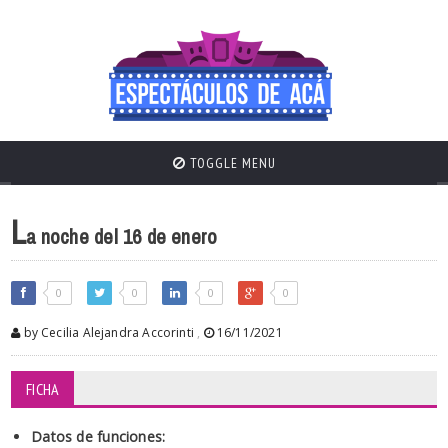
TOGGLE MENU
L
a noche del 16 de enero
0
0
0
0
by Cecilia Alejandra Accorinti
,
16/11/2021
FICHA
Datos de funciones: