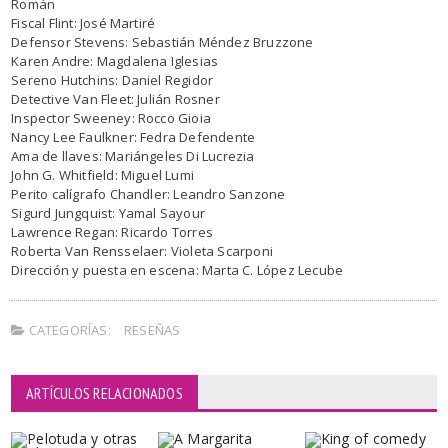
Román
Fiscal Flint: José Martiré
Defensor Stevens: Sebastián Méndez Bruzzone
Karen Andre: Magdalena Iglesias
Sereno Hutchins: Daniel Regidor
Detective Van Fleet: Julián Rosner
Inspector Sweeney: Rocco Gioia
Nancy Lee Faulkner: Fedra Defendente
Ama de llaves: Mariángeles Di Lucrezia
John G. Whitfield: Miguel Lumi
Perito calígrafo Chandler: Leandro Sanzone
Sigurd Jungquist: Yamal Sayour
Lawrence Regan: Ricardo Torres
Roberta Van Rensselaer: Violeta Scarponi
Dirección y puesta en escena: Marta C. López Lecube
CATEGORÍAS:
RESEÑAS
ARTÍCULOS RELACIONADOS