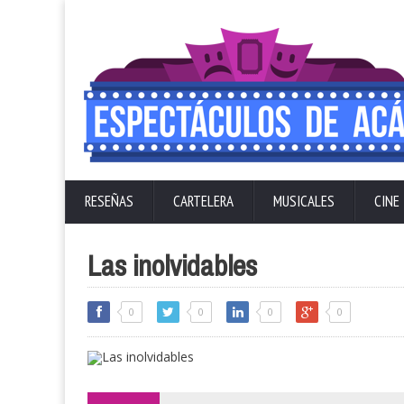
RESEÑAS
CARTELERA
MUSICALES
CINE
Las inolvidables
0
0
0
0