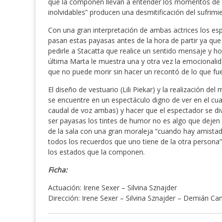
que la componen llevan a entender los momentos de
inolvidables” producen una desmitificación del sufrim
Con una gran interpretación de ambas actrices los esp
pasan estas payasas antes de la hora de partir ya que
pedirle a Stacatta que realice un sentido mensaje y ho
última Marta le muestra una y otra vez la emocionalid
que no puede morir sin hacer un recontó de lo que fue
El diseño de vestuario (Lili Piekar) y la realización de
se encuentre en un espectáculo digno de ver en el cu
caudal de voz ambas) y hacer que el espectador se div
ser payasas los tintes de humor no es algo que dejen d
de la sala con una gran moraleja “cuando hay amista
todos los recuerdos que uno tiene de la otra persona
los estados que la componen.
Ficha:
Actuación: Irene Sexer – Silvina Sznajder
Dirección: Irene Sexer – Silvina Sznajder – Demián Ca