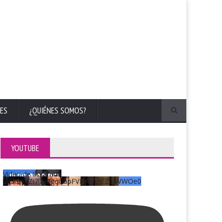
ES
¿QUIÉNES SOMOS?
YOUTUBE
Vídeo de YouTube
UCKqYjiZi7lzy6gqU6pFVFiA_A3EZ9JWWOe0