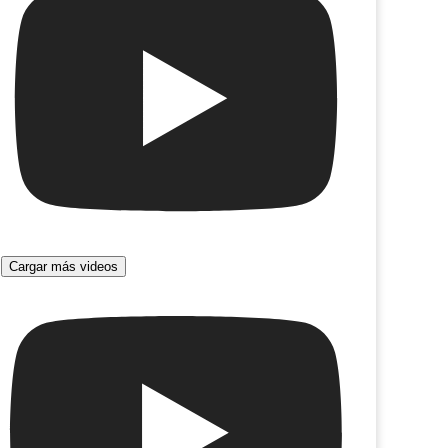
Un paisaje para mí
Cargar más videos
ardín de las suicidas