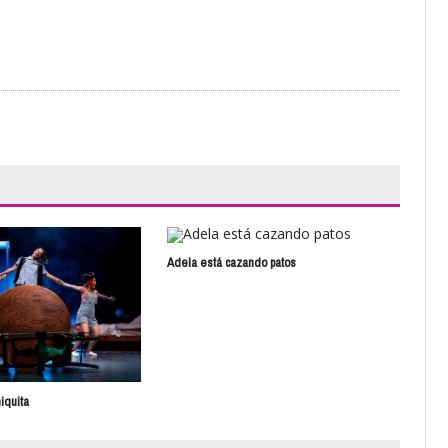
Adela está cazando patos
iquita
El a