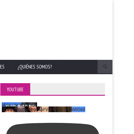
ES
¿QUIÉNES SOMOS?
YOUTUBE
Vídeo de YouTube
UCKqYjiZi7lzy6gqU6pFVFiA_A3EZ9JWWOe0