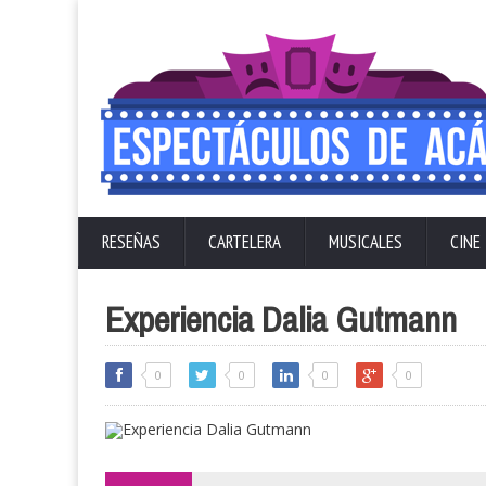
RESEÑAS
CARTELERA
MUSICALES
CINE
Experiencia Dalia Gutmann
0
0
0
0