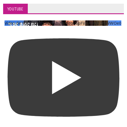
YOUTUBE
Vídeo de YouTube UCKqYjiZi7lzy6gqU6pFVFiA_A3EZ9JWWOe0