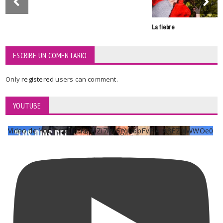
La fiebre
ESCRIBE UN COMENTARIO
Only
registered
users can comment.
YOUTUBE
Vídeo de YouTube UCKqYjiZi7lzy6gqU6pFVFiA_A3EZ9JWWOe0