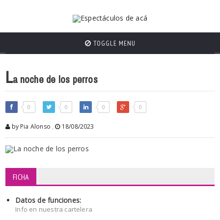
TOGGLE MENU
L
a noche de los perros
0
0
0
0
by Pia Alonso
,
18/08/2023
FICHA
Datos de funciones:
Info en nuestra cartelera