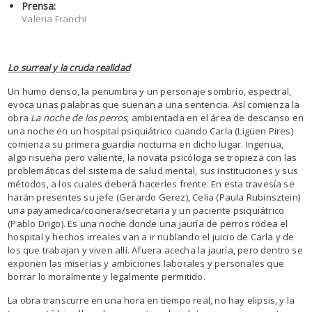
Prensa:
Valeria Franchi
Lo surreal y la cruda realidad
Un humo denso, la penumbra y un personaje sombrío, espectral,
evoca unas palabras que suenan a una sentencia. Así comienza la
obra
La noche de los perros
, ambientada en el área de descanso en
una noche en un hospital psiquiátrico cuando Carla (Ligüen Pires)
comienza su primera guardia nocturna en dicho lugar. Ingenua,
algo risueña pero valiente, la novata psicóloga se tropieza con las
problemáticas del sistema de salud mental, sus instituciones y sus
métodos, a los cuales deberá hacerles frente. En esta travesía se
harán presentes su jefe (Gerardo Gerez), Celia (Paula Rubinsztein)
una payamedica/cocinera/secretaria y un paciente psiquiátrico
(Pablo Drigo). Es una noche donde una jauría de perros rodea el
hospital y hechos irreales van a ir nublando el juicio de Carla y de
los que trabajan y viven allí. Afuera acecha la jauría, pero dentro se
exponen las miserias y ambiciones laborales y personales que
borrar lo moralmente y legalmente permitido.
La obra transcurre en una hora en tiempo real, no hay elipsis, y la