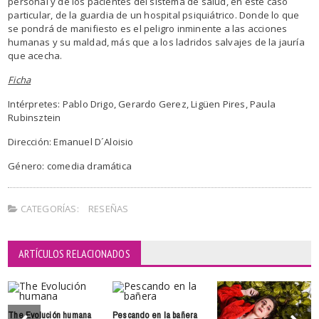
personal y de los pacientes del sistema de salud, en este caso
particular, de la guardia de un hospital psiquiátrico. Donde lo que
se pondrá de manifiesto es el peligro inminente a las acciones
humanas y su maldad, más que a los ladridos salvajes de la jauría
que acecha.
Ficha
Intérpretes: Pablo Drigo, Gerardo Gerez, Ligüen Pires, Paula
Rubinsztein
Dirección: Emanuel D´Aloisio
Género: comedia dramática
CATEGORÍAS:
RESEÑAS
ARTÍCULOS RELACIONADOS
The Evolución humana
Pescando en la bañera