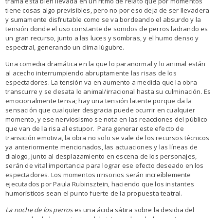
trama está bien llevada en un ritmo de relato que por momentos
tiene cosas algo previsibles, pero no por eso deja de ser llevadera
y sumamente disfrutable como se va bordeando el absurdo y la
tensión donde el uso constante de sonidos de perros ladrando es
un gran recurso, junto a las luces y sombras, y el humo denso y
espectral, generando un clima lúgubre.
Una comedia dramática en la que lo paranormal y lo animal están
al acecho interrumpiendo abruptamente las risas de los
espectadores. La tensión va en aumento a medida que la obra
transcurre y se desata lo animal/irracional hasta su culminación. Es
emocionalmente tensa; hay una tensión latente porque da la
sensación que cualquier desgracia puede ocurrir en cualquier
momento, y ese nerviosismo se nota en las reacciones del público
que van de la risa al estupor. Para generar este efecto de
transición emotiva, la obra no solo se vale de los recursos técnicos
ya anteriormente mencionados, las actuaciones y las líneas de
dialogo, junto al desplazamiento en escena de los personajes,
serán de vital importancia para lograr ese efecto deseado en los
espectadores. Los momentos irrisorios serán increíblemente
ejecutados por Paula Rubinsztein, haciendo que los instantes
humorísticos sean el punto fuerte de la propuesta teatral.
La noche de los perros
es una ácida sátira sobre la desidia del