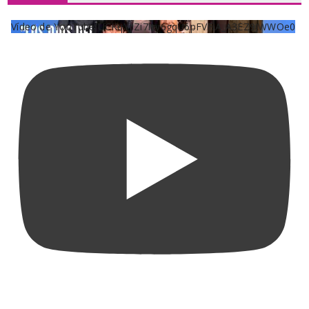
Vídeo de YouTube UCKqYjiZi7lzy6gqU6pFVFiA_A3EZ9JWWOe0