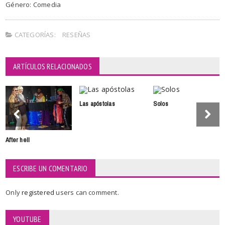
Género: Comedia
CATEGORÍAS:
RESEÑAS
ARTÍCULOS RELACIONADOS
Las apóstolas
Solos
After hell
ESCRIBE UN COMENTARIO
Only
registered
users can comment.
YOUTUBE