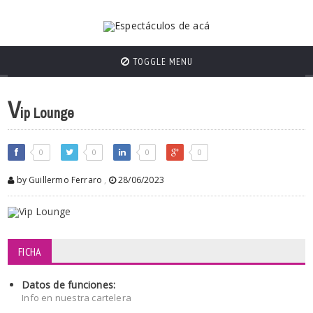
TOGGLE MENU
V
ip Lounge
0
0
0
0
by Guillermo Ferraro
,
28/06/2023
FICHA
Datos de funciones:
Info en nuestra cartelera