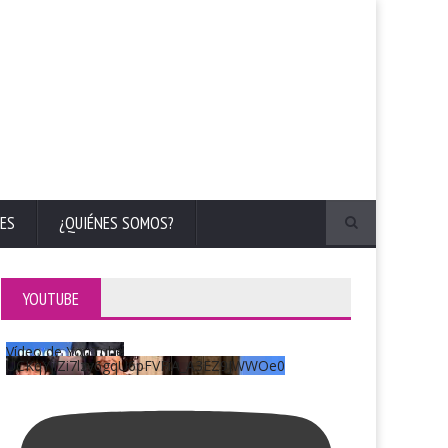
ES
¿QUIÉNES SOMOS?
YOUTUBE
Vídeo de YouTube
UCKqYjiZi7lzy6gqU6pFVFiA_A3EZ9JWWOe0