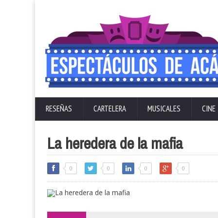
RESEÑAS
CARTELERA
MUSICALES
CINE
La heredera de la mafia
0
0
0
0