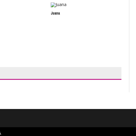
Juana
La n
á
.