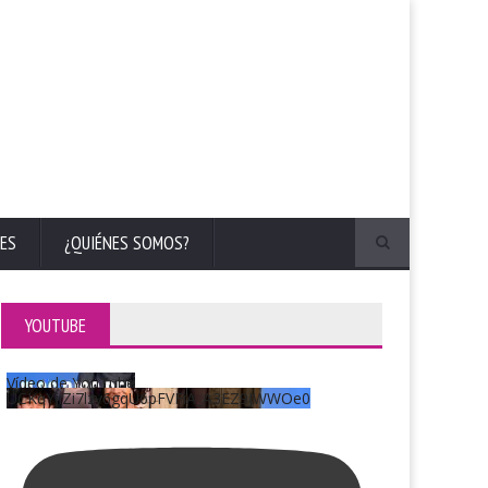
ES
¿QUIÉNES SOMOS?
YOUTUBE
Vídeo de YouTube
UCKqYjiZi7lzy6gqU6pFVFiA_A3EZ9JWWOe0