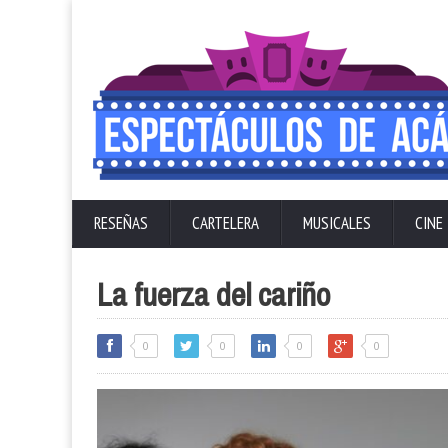
RESEÑAS
CARTELERA
MUSICALES
CINE
La fuerza del cariño
0
0
0
0