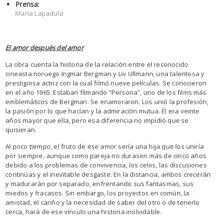
Prensa:
María Lapadula
El amor después del amor
La obra cuenta la historia de la relación entre el reconocido
cineasta noruego Ingmar Bergman y Liv Ullmann, una talentosa y
prestigiosa actriz con la cual filmó nueve películas. Se conocieron
en el año 1965. Estaban filmando “Persona”, uno de los films más
emblemáticos de Bergman. Se enamoraron. Los unió la profesión,
la pasión por lo que hacían y la admiración mutua. Él era veinte
años mayor que ella, pero esa diferencia no impidió que se
quisieran.
Al poco tiempo, el fruto de ese amor sería una hija que los uniría
por siempre, aunque como pareja no durasen más de cinco años
debido a los problemas de convivencia, los celos, las discusiones
continúas y el inevitable desgaste. En la distancia, ambos crecerán
y madurarán por separado, enfrentando sus fantasmas, sus
miedos y fracasos. Sin embargo, los proyectos en común, la
amistad, el cariño y la necesidad de saber del otro o de tenerlo
cerca, hará de ese vínculo una historia inolvidable.