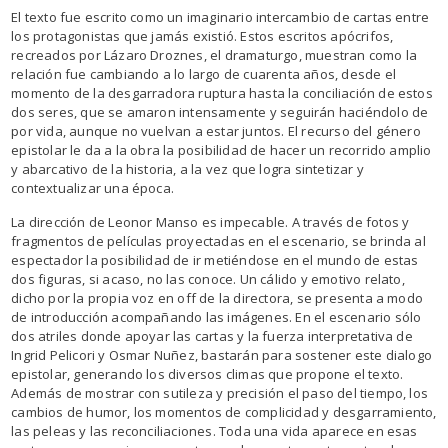
El texto fue escrito como un imaginario intercambio de cartas entre
los protagonistas que jamás existió. Estos escritos apócrifos,
recreados por Lázaro Droznes, el dramaturgo, muestran como la
relación fue cambiando a lo largo de cuarenta años, desde el
momento de la desgarradora ruptura hasta la conciliación de estos
dos seres, que se amaron intensamente y seguirán haciéndolo de
por vida, aunque no vuelvan a estar juntos. El recurso del género
epistolar le da a la obra la posibilidad de hacer un recorrido amplio
y abarcativo de la historia, a la vez que logra sintetizar y
contextualizar una época.
La dirección de Leonor Manso es impecable. A través de fotos y
fragmentos de películas proyectadas en el escenario, se brinda al
espectador la posibilidad de ir metiéndose en el mundo de estas
dos figuras, si acaso, no las conoce. Un cálido y emotivo relato,
dicho por la propia voz en off de la directora, se presenta a modo
de introducción acompañando las imágenes. En el escenario sólo
dos atriles donde apoyar las cartas y la fuerza interpretativa de
Ingrid Pelicori y Osmar Nuñez, bastarán para sostener este dialogo
epistolar, generando los diversos climas que propone el texto.
Además de mostrar con sutileza y precisión el paso del tiempo, los
cambios de humor, los momentos de complicidad y desgarramiento,
las peleas y las reconciliaciones. Toda una vida aparece en esas