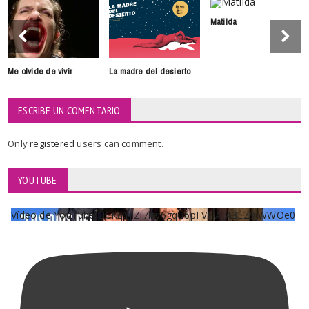
Matilda
Me olvide de vivir
La madre del desierto
ESCRIBE UN COMENTARIO
Only
registered
users can comment.
YOUTUBE
Vídeo de YouTube UCKqYjiZi7lzy6gqU6pFVFiA_A3EZ9JWWOe0