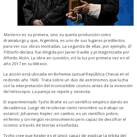
Marte
no es su primera, sino su quinta producción como
dramaturgo y que, Argentina, es uno de sus lugares predilectos
para ver sus obras montadas. La segunda de ellas, por ejemplo,
El
Filósofo declara,
fue dirigida por Javier Daulte y protagonizada por
Alfredo Alcón. La obra en cuestión, vió la luz por primera vez en el
año 2017 en su México.
La acción está ubicada en Bohemia (actual República Checa) en el
redondo año 1600. Trata sobre un dúo de astrónomos que lucha
con la interpretación del inconcebible cosmos antes de la invención
del telescopio. La pareja se repele y necesita.
El experimentado Tycho Brahe es un científico empírico danés en
decadencia. Luego de recolectar cierto renombre su trabajo se
estancó. Johannes Kepler, en cambio, es un científico pobre,
enfermo y sin ningún reconocimiento pero capaz de descifrar el
cosmos a través de teorías ensoñadas.
Tycho cree que Kepler es el único capaz de explicar la órbita del