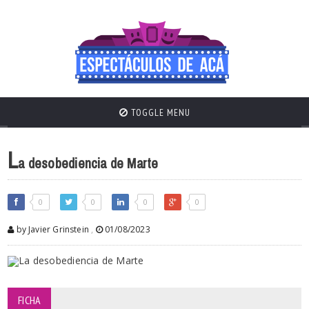
TOGGLE MENU
L
a desobediencia de Marte
0
0
0
0
by Javier Grinstein
,
01/08/2023
FICHA