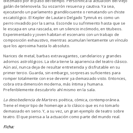
diezmado por el paso del tiempo. Personifica la actuación del viejo
galán de telenovela. Su vozarrón resuena y cautiva. Ya sea,
ejecutando un parlamento grandilocuente o rematando un chiste
escatológico. El Kepler de Lautaro Delgado Tymruk es como un
perro invadido por la sarna. Esconde su sufrimiento hasta que se
le escapa en una rascada, en un silencio incómodo, en titubeos.
Experimentado y joven habitan el escenario con un trabajo de
composición exhaustivo, mientras acumulan lentamente un vínculo
que los aproxima hasta lo absoluto.
Narices de metal, barbas extravagantes, candelarios y grandes
adornos astrológicos. La obra tiene la apariencia del teatro clásico.
Aún así, nunca deja de resultar entretenida y disfrutable en su
primer tercio. Guarda, sin embargo, sorpresas suficientes para
romper totalmente con ese devenir ya demasiado visto. Entonces,
cobra otra dimensión moderna, más íntima y humana.
Preferiblemente descubrirlo ahí mismo en la sala.
La desobediencia de Marte
es poética, cómica, contemporánea.
Tiene el mejor tipo de homenaje a lo clásico que es no tomarlo
demasiado en serio. Y, a su vez, un gran ejemplo de teatro sobre
teatro. El que piensa a la actuación como parte del mundo real.
Ficha: