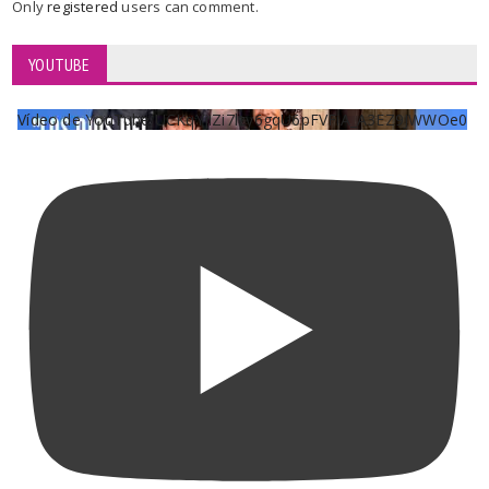
Only
registered
users can comment.
YOUTUBE
Vídeo de YouTube UCKqYjiZi7lzy6gqU6pFVFiA_A3EZ9JWWOe0