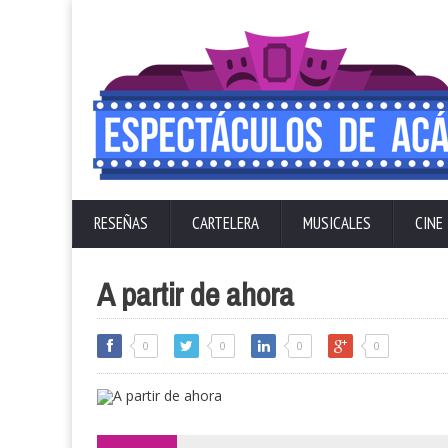
RESEÑAS
CARTELERA
MUSICALES
CINE
A partir de ahora
0
0
0
0