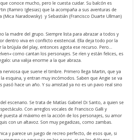
 que conoce mucho, pero le cuesta cuidar. Su balcón es
tin (Ramiro Iglesias) que la acompaña a sus aventuras de
ka (Mica Naradowsky) y Sebastián (Francisco Duarte Ullman)
mo la madre del grupo. Siempre lista para abrazar a todos y
 dentro viva en conflicto existencial. Ella deja todo por la
r la brújula del play, entonces agota ese recurso. Pero…
elven
«
como cantan los personajes. Se ríen y están felices, es
egalo: una valija enorme a la que abraza.
a nerviosa que suene el timbre. Primero llega Martin, que ya
 la esquina, y entran muy incómodos. Saben que Angie se va
es pasó hace un año. Y su amistad ya no es un pavo real sino
el escenario. Se trata de Matías Gabriel Di Santo, a quien se
spectáculo. Con arreglos vocales de Francisco Galli y
té puesta al máximo en la acción de los personajes, su amor
psiquis con un altavoz. Son muy pegadizas, como zambas.
ica y parece un juego de recreo perfecto, de esos que, si
 y ninguno se equivoca en los pasos, ni en los diálogos.