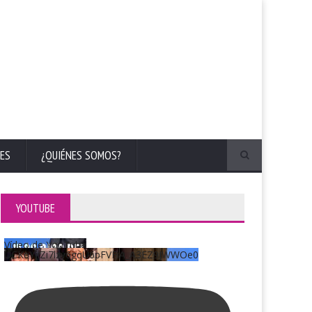
ES
¿QUIÉNES SOMOS?
YOUTUBE
Vídeo de YouTube
UCKqYjiZi7lzy6gqU6pFVFiA_A3EZ9JWWOe0