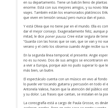
en su departamento. Tiene un balcón lleno de plantas
enorme. Está con sus mejores amigos, y su novio Mar
viajes. También están los enamorados platónicos Eri
que viven en tensión sexua,l pero nunca dan el paso.
Y está Olivia que no tiene par en el mundo. Ella es co
dar el mejor consejo. Exageradamente feliz, aunque por
mitad, le dice
poner pausa
. Cree estar segura de tene
“Guarda con las horas que se van, que se van y no vu
verano y el cielo los observa cuando Angie recibe su r
En la segunda línea temporal; el presente. Angie esper
no es su novio. Dos de sus amigos se encontraron en
a vivir a Europa, porque aún no pudo superar lo que l
más bien, un buitre.
El espectáculo cuenta con un músico en vivo al fondo d
lo puede ver tocando guitarra y percusión en todo el e
Antonela Valese, hacen que la atención del público es
y su dolor. Las frases que cantan, se instalan en la 
La coreografía está a cargo de Paula Grosse, es dinám
aceleran, perdes. Pero en este caso se repite y repite,