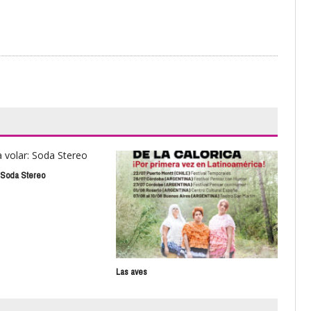
: Soda Stereo
La F
Las aves