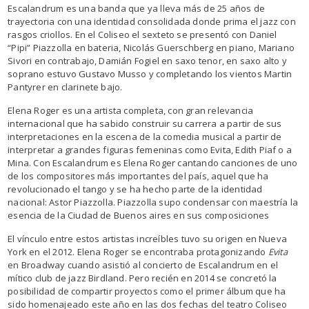
Escalandrum es una banda que ya lleva más de 25 años de
trayectoria con una identidad consolidada donde prima el jazz con
rasgos criollos. En el Coliseo el sexteto se presentó con Daniel
“Pipi” Piazzolla en bateria, Nicolás Guerschberg en piano, Mariano
Sivori en contrabajo, Damián Fogiel en saxo tenor, en saxo alto y
soprano estuvo Gustavo Musso y completando los vientos Martin
Pantyrer en clarinete bajo.
Elena Roger es una artista completa, con gran relevancia
internacional que ha sabido construir su carrera a partir de sus
interpretaciones en la escena de la comedia musical a partir de
interpretar a grandes figuras femeninas como Evita, Edith Piaf o a
Mina. Con Escalandrum es Elena Roger cantando canciones de uno
de los compositores más importantes del país, aquel que ha
revolucionado el tango y se ha hecho parte de la identidad
nacional: Astor Piazzolla. Piazzolla supo condensar con maestría la
esencia de la Ciudad de Buenos aires en sus composiciones
El vínculo entre estos artistas increíbles tuvo su origen en Nueva
York en el 2012. Elena Roger se encontraba protagonizando
Evita
en Broadway cuando asistió al concierto de Escalandrum en el
mítico club de jazz Birdland. Pero recién en 2014 se concretó la
posibilidad de compartir proyectos como el primer álbum que ha
sido homenajeado este año en las dos fechas del teatro Coliseo