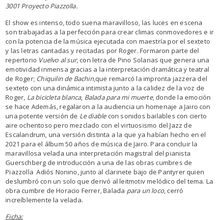
3001 Proyecto Piazzolla.
El show es intenso, todo suena maravilloso, las luces en escena
son trabajadas a la perfección para crear climas conmovedores e ir
con la potencia de la música ejecutada con maestría por el sexteto
y las letras cantadas y recitadas por Roger. Formaron parte del
repertorio
Vuelvo al sur
, con letra de Pino Solanas que genera una
emotividad inmensa gracias a la interpretación dramática y teatral
de Roger;
Chiquilin de Bachin
,que remarcó la impronta jazzera del
sexteto con una dinámica intimista junto a la calidez de la voz de
Roger,
La bicicleta blanca
,
Balada para mi muerte
, donde la emoción
se hace Además, regalaron a la audiencia un homenaje a Jairo con
una potente versión de
Le diable
con sonidos bailables con cierto
aire ochentoso pero mezclado con el virtuosismo del Jazz de
Escalandrum, una versión distinta a la que ya habían hecho en el
2021 para el álbum 50 años de música de Jairo. Para concluir la
maravillosa velada una interpretación magistral del pianista
Guerschberg de introducción a una de las obras cumbres de
Piazzolla Adiós Nonino, junto al clarinete bajo de Pantyrer quien
deslumbró con un solo que derivó al leitmotiv melódico del tema. La
obra cumbre de Horacio Ferrer, Balada
para un loco
, cerró
increíblemente la velada.
Ficha: