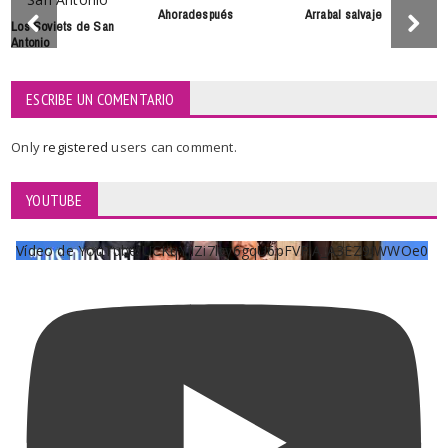
Ahoradespués
Arrabal salvaje
Los Soviets de San
Antonio
ESCRIBE UN COMENTARIO
Only
registered
users can comment.
YOUTUBE
Vídeo de YouTube UCKqYjiZi7lzy6gqU6pFVFiA_A3EZ9JWWOe0