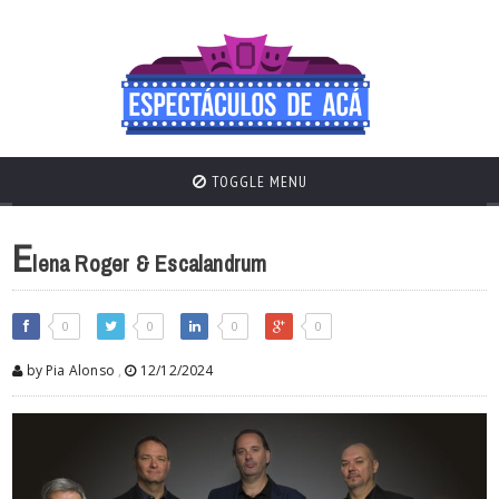
TOGGLE MENU
E
lena Roger & Escalandrum
0
0
0
0
by Pia Alonso
,
12/12/2024