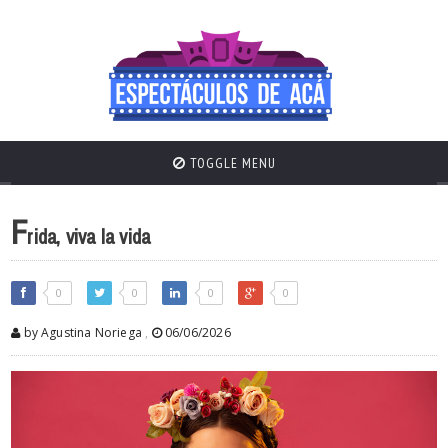
TOGGLE MENU
F
rida, viva la vida
0
0
0
0
by Agustina Noriega
,
06/06/2026