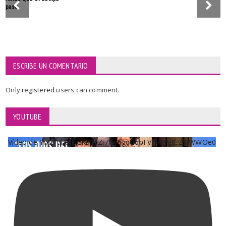
pase
ESCRIBE UN COMENTARIO
Only
registered
users can comment.
YOUTUBE
Vídeo de YouTube UCKqYjiZi7lzy6gqU6pFVFiA_A3EZ9JWWOe0