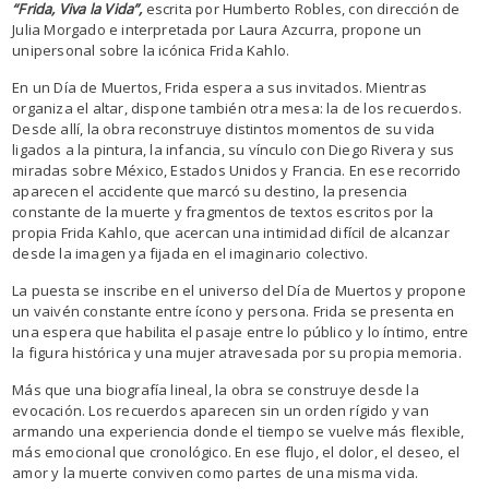
“Frida, Viva la Vida”,
escrita por Humberto Robles, con dirección de
Julia Morgado e interpretada por Laura Azcurra, propone un
unipersonal sobre la icónica Frida Kahlo.
En un Día de Muertos, Frida espera a sus invitados. Mientras
organiza el altar, dispone también otra mesa: la de los recuerdos.
Desde allí, la obra reconstruye distintos momentos de su vida
ligados a la pintura, la infancia, su vínculo con Diego Rivera y sus
miradas sobre México, Estados Unidos y Francia. En ese recorrido
aparecen el accidente que marcó su destino, la presencia
constante de la muerte y fragmentos de textos escritos por la
propia Frida Kahlo, que acercan una intimidad difícil de alcanzar
desde la imagen ya fijada en el imaginario colectivo.
La puesta se inscribe en el universo del Día de Muertos y propone
un vaivén constante entre ícono y persona. Frida se presenta en
una espera que habilita el pasaje entre lo público y lo íntimo, entre
la figura histórica y una mujer atravesada por su propia memoria.
Más que una biografía lineal, la obra se construye desde la
evocación. Los recuerdos aparecen sin un orden rígido y van
armando una experiencia donde el tiempo se vuelve más flexible,
más emocional que cronológico. En ese flujo, el dolor, el deseo, el
amor y la muerte conviven como partes de una misma vida.