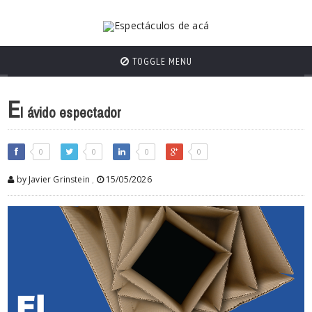
TOGGLE MENU
E
l ávido espectador
0
0
0
0
by Javier Grinstein
,
15/05/2026