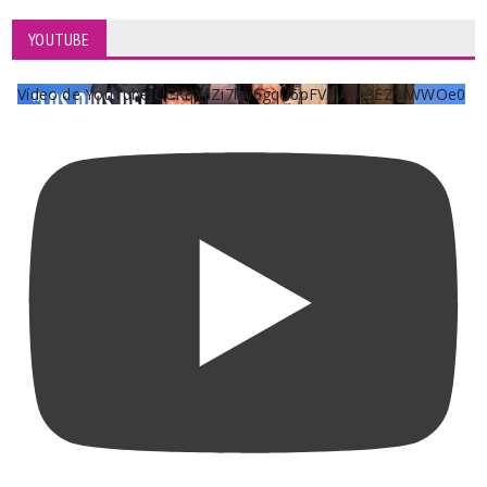
YOUTUBE
Vídeo de YouTube UCKqYjiZi7lzy6gqU6pFVFiA_A3EZ9JWWOe0