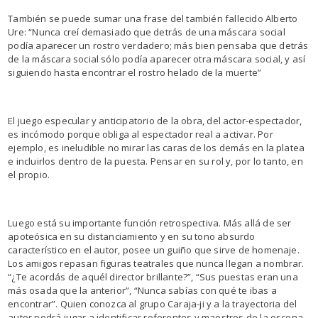
También se puede sumar una frase del también fallecido Alberto
Ure: “Nunca creí demasiado que detrás de una máscara social
podía aparecer un rostro verdadero; más bien pensaba que detrás
de la máscara social sólo podía aparecer otra máscara social, y así
siguiendo hasta encontrar el rostro helado de la muerte”
El juego especular y anticipatorio de la obra, del actor-espectador,
es incómodo porque obliga al espectador real a activar. Por
ejemplo, es ineludible no mirar las caras de los demás en la platea
e incluirlos dentro de la puesta. Pensar en su rol y, por lo tanto, en
el propio.
Luego está su importante función retrospectiva. Más allá de ser
apoteósica en su distanciamiento y en su tono absurdo
característico en el autor, posee un guiño que sirve de homenaje.
Los amigos repasan figuras teatrales que nunca llegan a nombrar.
“¿Te acordás de aquél director brillante?”, “Sus puestas eran una
más osada que la anterior”, “Nunca sabías con qué te ibas a
encontrar”. Quien conozca al grupo Caraja-ji y a la trayectoria del
autor podrá jugar a identificar referentes y maestros de la escena