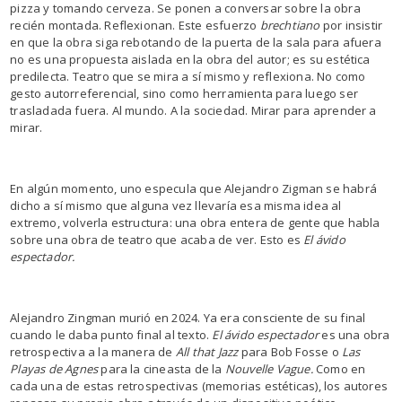
pizza y tomando cerveza. Se ponen a conversar sobre la obra
recién montada. Reflexionan. Este esfuerzo
brechtiano
por insistir
en que la obra siga rebotando de la puerta de la sala para afuera
no es una propuesta aislada en la obra del autor; es su estética
predilecta. Teatro que se mira a sí mismo y reflexiona. No como
gesto autorreferencial, sino como herramienta para luego ser
trasladada fuera. Al mundo. A la sociedad. Mirar para aprender a
mirar.
En algún momento, uno especula que Alejandro Zigman se habrá
dicho a sí mismo que alguna vez llevaría esa misma idea al
extremo, volverla estructura: una obra entera de gente que habla
sobre una obra de teatro que acaba de ver. Esto es
El ávido
espectador.
Alejandro Zingman murió en 2024. Ya era consciente de su final
cuando le daba punto final al texto.
El ávido espectador
es una obra
retrospectiva a la manera de
All that Jazz
para Bob Fosse o
Las
Playas de Agnes
para la cineasta de la
Nouvelle Vague.
Como en
cada una de estas retrospectivas (memorias estéticas), los autores