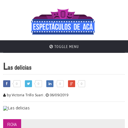
TOGGLE MENU
L
as delicias
0
0
0
0
by Victoria Trillo Suari
,
06/09/2019
FICHA