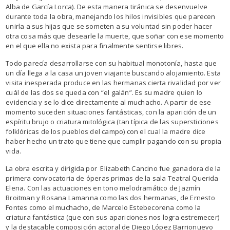
Alba de García Lorca). De esta manera tiránica se desenvuelve
durante toda la obra, manejando los hilos invisibles que parecen
unirla a sus hijas que se someten a su voluntad sin poder hacer
otra cosa más que desearle la muerte, que soñar con ese momento
en el que ella no exista para finalmente sentirse libres.
Todo parecía desarrollarse con su habitual monotonía, hasta que
un día llega a la casa un joven viajante buscando alojamiento. Esta
visita inesperada produce en las hermanas cierta rivalidad por ver
cuál de las dos se queda con “el galán”. Es su madre quien lo
evidencia y se lo dice directamente al muchacho. A partir de ese
momento suceden situaciones fantásticas, con la aparición de un
espíritu brujo o criatura mitológica (tan típica de las supersticiones
folklóricas de los pueblos del campo) con el cual la madre dice
haber hecho un trato que tiene que cumplir pagando con su propia
vida.
La obra escrita y dirigida por Elizabeth Cancino fue ganadora de la
primera convocatoria de óperas primas de la sala Teatral Querida
Elena. Con las actuaciones en tono melodramático de Jazmín
Broitman y Rosana Lamanna como las dos hermanas, de Ernesto
Fontes como el muchacho, de Marcelo Estebecorena como la
criatura fantástica (que con sus apariciones nos logra estremecer)
y la destacable composición actoral de Diego López Barrionuevo