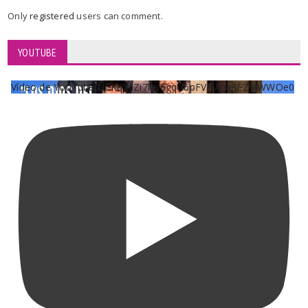
Only
registered
users can comment.
YOUTUBE
Vídeo de YouTube UCKqYjiZi7lzy6gqU6pFVFiA_A3EZ9JWWOe0