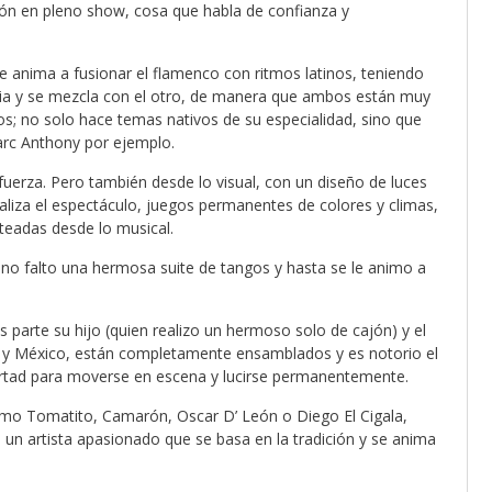
ión en pleno show, cosa que habla de confianza y
se anima a fusionar el flamenco con ritmos latinos, teniendo
cia y se mezcla con el otro, de manera que ambos están muy
los; no solo hace temas nativos de su especialidad, sino que
arc Anthony por ejemplo.
uerza. Pero también desde lo visual, con un diseño de luces
aliza el espectáculo, juegos permanentes de colores y climas,
nteadas desde lo musical.
, no falto una hermosa suite de tangos y hasta se le animo a
parte su hijo (quien realizo un hermoso solo de cajón) y el
mi y México, están completamente ensamblados y es notorio el
ibertad para moverse en escena y lucirse permanentemente.
o Tomatito, Camarón, Oscar D’ León o Diego El Cigala,
s; un artista apasionado que se basa en la tradición y se anima