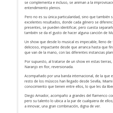
se complementa e incluso, se animan a la improvisac
entendimiento plenos.
Pero no es su única particularidad, sino que también 
excelentes resultados, donde cada género se diferen
presentes, se pueden identificar, pero cuesta separar
también se da el gusto de hacer alguna canción de M
Un show que desde lo musical es impecable, lleno de f
delicioso, impactante desde que arranca hasta que fin
que van de la mano, con las diferentes instancias pla
Por supuesto, al tratarse de un show en estas tierras
Naranjo en flor, reversionada.
Acompañado por una banda internacional, de la que es 
resto de los músicos han llegado desde Sevilla, Mia
conocimiento que tienen entre ellos, lo que les da l
Diego Amador, acompaño a grandes del flamenco com
pero su talento lo ubica a la par de cualquiera de ello
a innovar, una gran combinación, digna de ver.