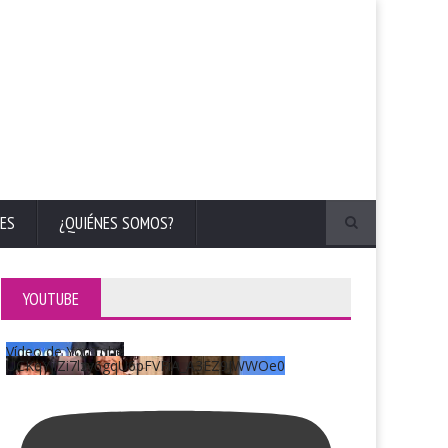
ES
¿QUIÉNES SOMOS?
YOUTUBE
Vídeo de YouTube
UCKqYjiZi7lzy6gqU6pFVFiA_A3EZ9JWWOe0