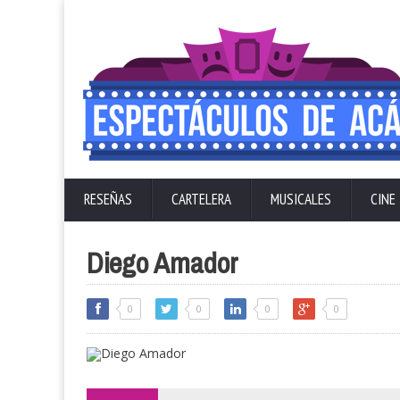
RESEÑAS
CARTELERA
MUSICALES
CINE
Diego Amador
0
0
0
0