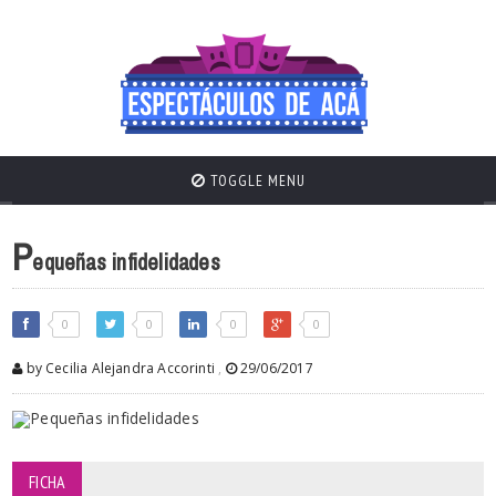
TOGGLE MENU
P
equeñas infidelidades
0
0
0
0
by Cecilia Alejandra Accorinti
,
29/06/2017
FICHA