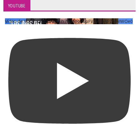
YOUTUBE
Vídeo de YouTube UCKqYjiZi7lzy6gqU6pFVFiA_A3EZ9JWWOe0