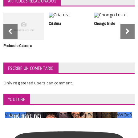
ARTÍCULOS RELACIONADOS
Criatura
Chongo triste
Protocolo Cabrera
ESCRIBE UN COMENTARIO
Only
registered
users can comment.
YOUTUBE
Vídeo de YouTube UCKqYjiZi7lzy6gqU6pFVFiA_A3EZ9JWWOe0