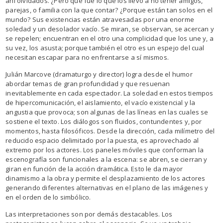
ahí olvidados. ¿Pero qué fue lo que los llevo a no tener amigos,
parejas, o familia con la que contar? ¿Porque están tan solos en el
mundo? Sus existencias están atravesadas por una enorme
soledad y un desolador vacío. Se miran, se observan, se acercan y
se repelen; encuentran en el otro una complicidad que los une y, a
su vez, los asusta; porque también el otro es un espejo del cual
necesitan escapar para no enfrentarse a sí mismos.
Julián Marcove (dramaturgo y director) logra desde el humor
abordar temas de gran profundidad y que resuenan
inevitablemente en cada espectador. La soledad en estos tiempos
de hipercomunicación, el aislamiento, el vacío existencial y la
angustia que provoca; son algunas de las líneas en las cuales se
sostiene el texto. Los diálogos son fluidos, contundentes y, por
momentos, hasta filosóficos. Desde la dirección, cada milímetro del
reducido espacio delimitado por la puesta, es aprovechado al
extremo por los actores. Los paneles móviles que conforman la
escenografía son funcionales a la escena: se abren, se cierran y
giran en función de la acción dramática. Esto le da mayor
dinamismo a la obra y permite el desplazamiento de los actores
generando diferentes alternativas en el plano de las imágenes y
en el orden de lo simbólico.
Las interpretaciones son por demás destacables. Los