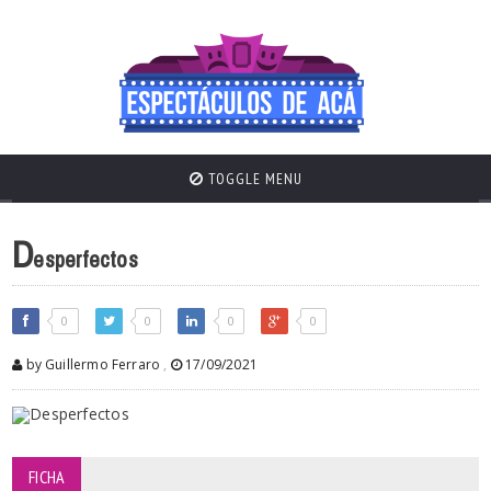
TOGGLE MENU
D
esperfectos
0
0
0
0
by Guillermo Ferraro
,
17/09/2021
FICHA