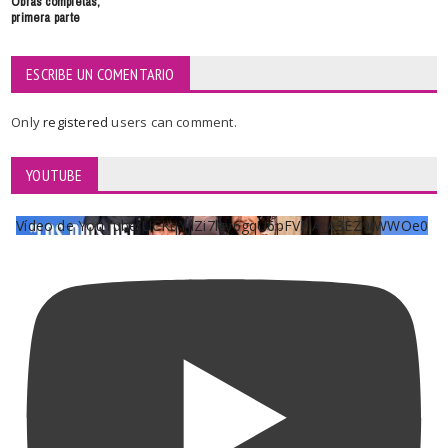
Obras completas,
primera parte
ESCRIBE UN COMENTARIO
Only
registered
users can comment.
YOUTUBE
Vídeo de YouTube UCKqYjiZi7lzy6gqU6pFVFiA_A3EZ9JWWOe0