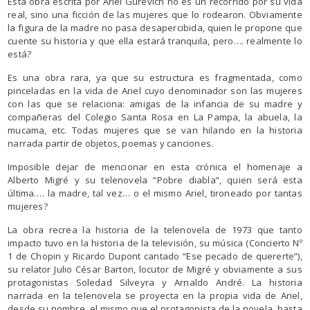
Esta obra escrita por Ariel Gurevich no es un recorrido por su vida
real, sino una ficción de las mujeres que lo rodearon. Obviamente
la figura de la madre no pasa desapercibida, quien le propone que
cuente su historia y que ella estará tranquila, pero…. realmente lo
está?
Es una obra rara, ya que su estructura es fragmentada, como
pinceladas en la vida de Ariel cuyo denominador son las mujeres
con las que se relaciona: amigas de la infancia de su madre y
compañeras del Colegio Santa Rosa en La Pampa, la abuela, la
mucama, etc. Todas mujeres que se van hilando en la historia
narrada partir de objetos, poemas y canciones.
Imposible dejar de mencionar en esta crónica el homenaje a
Alberto Migré y su telenovela “Pobre diabla”, quien será esta
última…. la madre, tal vez… o el mismo Ariel, tironeado por tantas
mujeres?
La obra recrea la historia de la telenovela de 1973 que tanto
impacto tuvo en la historia de la televisión, su música (Concierto Nº
1 de Chopin y Ricardo Dupont cantado “Ese pecado de quererte”),
su relator Julio César Barton, locutor de Migré y obviamente a sus
protagonistas Soledad Silveyra y Arnaldo André. La historia
narrada en la telenovela se proyecta en la propia vida de Ariel,
desde su nombre, el mismo que el protagonista de la novela, hasta