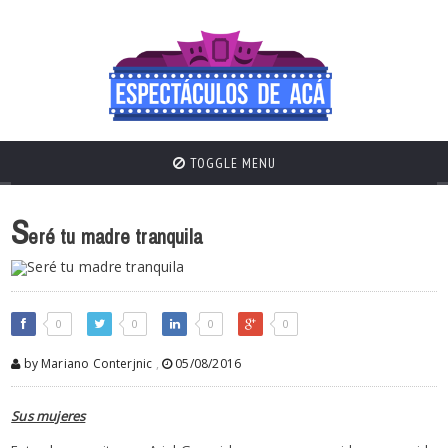
TOGGLE MENU
S
eré tu madre tranquila
0
0
0
0
by Mariano Conterjnic
,
05/08/2016
Sus mujeres