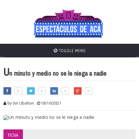
TOGGLE MENU
U
n minuto y medio no se le niega a nadie
0
0
0
0
by Sol Ubalton
,
18/10/2021
FICHA