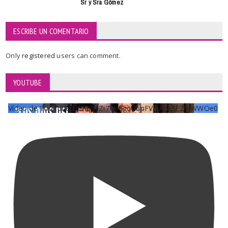
Sr y Sra Gómez
ESCRIBE UN COMENTARIO
Only
registered
users can comment.
YOUTUBE
Vídeo de YouTube UCKqYjiZi7lzy6gqU6pFVFiA_A3EZ9JWWOe0