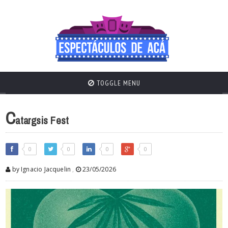
TOGGLE MENU
C
atargsis Fest
0
0
0
0
by Ignacio Jacquelin
,
23/05/2026