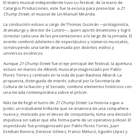
El teatro musical independiente tuvo su festival, de la mano de
Catargsis Producciones, este fue la excusa para presentar a
21
Chump Street
, el musical de Lin-Manuel Miranda.
La conducción estuvo a cargo de Thomas Guzmán —protagonista,
dramaturgo y director de
Lutero
—, quien aportó dinamismo y logró
conectar cada una de las presentaciones a lo largo de la jornada. El
evento combinó adelantos de espectáculos y números musicales,
construyendo una tarde atravesada por distintos estilos y
universos escénicos.
Aunque
21 Chump Street
fue el eje principal del festival, la apertura
estuvo en manos de
Alberdi
, musical protagonizado por Pablo
Flores Torres y centrado en la vida de Juan Bautista Alberdi. La
propuesta, distinguida de interés cultural por la Secretaría de
Cultura de la Nación y el Senado, combinó elementos históricos con
una mirada contemporánea sobre el prócer.
Más tarde llegó el turno de
21 Chump Street
. La historia sigue a
Justin, un estudiante brillante que se enamora de una compañera
nueva y, motivado por el deseo de conquistarla, toma una decisión
impulsiva sin saber que ella forma parte de un operativo policial. El
espectáculo fue protagonizado por Pablo Flores Torres, Juan
Esteban Bonora, Denisse Gómez, Franco Melucci, Agustín López y