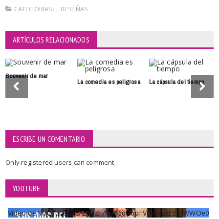
CATEGORÍAS:
RESEÑAS
ARTÍCULOS RELACIONADOS
Souvenir de mar
La comedia es peligrosa
La cápsula del tiempo
ESCRIBE UN COMENTARIO
Only
registered
users can comment.
YOUTUBE
Vídeo de YouTube UCKqYjiZi7lzy6gqU6pFVFiA_A3EZ9JWWOe0