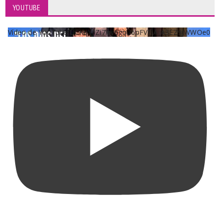
YOUTUBE
Vídeo de YouTube UCKqYjiZi7lzy6gqU6pFVFiA_A3EZ9JWWOe0