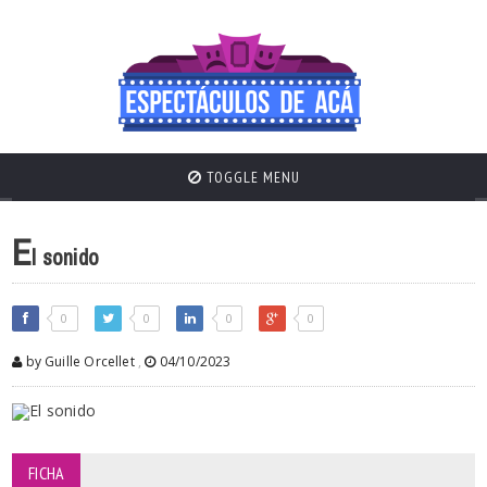
TOGGLE MENU
E
l sonido
0
0
0
0
by Guille Orcellet
,
04/10/2023
FICHA