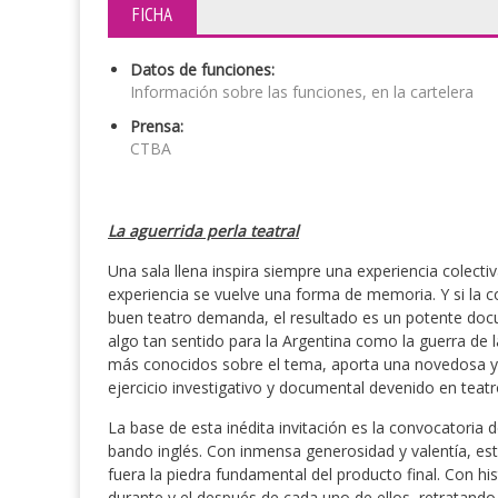
FICHA
Datos de funciones:
Información sobre las funciones, en la cartelera
Prensa:
CTBA
La aguerrida perla teatral
Una sala llena inspira siempre una experiencia colectiv
experiencia se vuelve una forma de memoria. Y si la 
buen teatro demanda, el resultado es un potente docu
algo tan sentido para la Argentina como la guerra de 
más conocidos sobre el tema, aporta una novedosa y 
ejercicio investigativo y documental devenido en teatr
La base de esta inédita invitación es la convocatoria d
bando inglés. Con inmensa generosidad y valentía, este
fuera la piedra fundamental del producto final. Con his
durante y el después de cada uno de ellos, retratando 