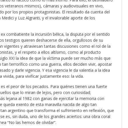
los veteranos mismos), cámaras y audiovisuales en vivo,
o por los propios protagonistas. El resultado da cuenta del
 Medici y Luz Algranti, y el invalorable aporte de los
ex combatiente la incursión bélica, la disputa por el sentido
 los testigos quieren deshacerse de ella, orgullosos de su
n vigentes y atraviesan tantas discusiones como el rol de la
onistas, y el respeto a ellos altísimo, como al producto
 siglo XXI la idea de que la víctima puede ser mucho más que
 tan terrorífico como una guerra, ellos deciden vivir, apostar
sado y darle vigencia. Y esa vigencia le da valentía a la idea
 vivida, para vivificar justamente eso: la vida.
es el peor de los pecados. Para quiénes tienen una fuerte
ellos que lo miran de lejos, pero con curiosidad;
ás lejana al 1982 con ganas de ejercitar la memoria con
die queda exento de esta maravilla nacida de algo tan
an argentino que transforma el sufrimiento en reflexión, que
Ese es, sin duda, uno de los grandes aciertos: una obra coral
nea “No las hemos de olvidar”.