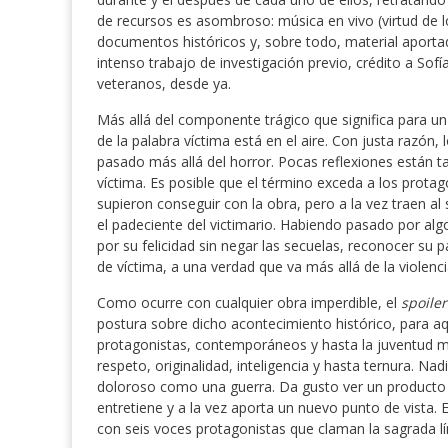
de recursos es asombroso: música en vivo (virtud de 
documentos históricos y, sobre todo, material aportad
intenso trabajo de investigación previo, crédito a Sofía
veteranos, desde ya.
Más allá del componente trágico que significa para un 
de la palabra víctima está en el aire. Con justa razón,
pasado más allá del horror. Pocas reflexiones están ta
víctima. Es posible que el término exceda a los protag
supieron conseguir con la obra, pero a la vez traen al
el padeciente del victimario. Habiendo pasado por algo
por su felicidad sin negar las secuelas, reconocer su pa
de víctima, a una verdad que va más allá de la violencia
Como ocurre con cualquier obra imperdible, el
spoiler
postura sobre dicho acontecimiento histórico, para aqu
protagonistas, contemporáneos y hasta la juventud m
respeto, originalidad, inteligencia y hasta ternura. Na
doloroso como una guerra. Da gusto ver un producto t
entretiene y a la vez aporta un nuevo punto de vista. 
con seis voces protagonistas que claman la sagrada lí