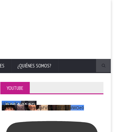
ES
¿QUIÉNES SOMOS?
YOUTUBE
Vídeo de YouTube
UCKqYjiZi7lzy6gqU6pFVFiA_A3EZ9JWWOe0