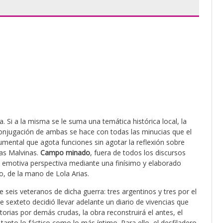
a. Si a la misma se le suma una temática histórica local, la
conjugación de ambas se hace con todas las minucias que el
mental que agota funciones sin agotar la reflexión sobre
las Malvinas.
Campo minado
, fuera de todos los discursos
emotiva perspectiva mediante una finísimo y elaborado
o, de la mano de Lola Arias.
e seis veteranos de dicha guerra: tres argentinos y tres por el
 sexteto decidió llevar adelante un diario de vivencias que
torias por demás crudas, la obra reconstruirá el antes, el
tanto lo fáctico como lo más íntimo. Para ello, el desfiladero