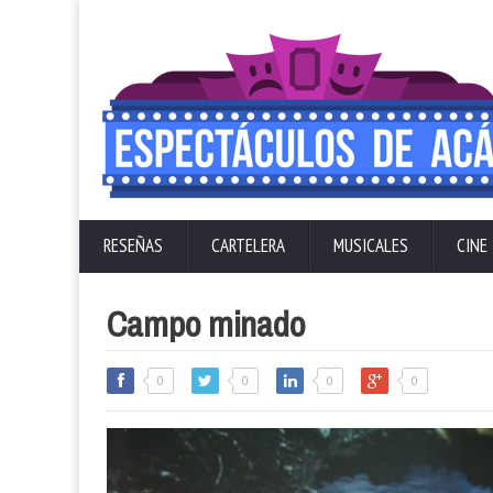
RESEÑAS
CARTELERA
MUSICALES
CINE
Campo minado
0
0
0
0