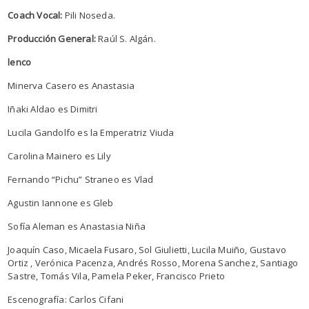
Coach Vocal:
Pili Noseda.
Producción General:
Raúl S. Algán.
lenco
Minerva Casero es Anastasia
Iñaki Aldao es Dimitri
Lucila Gandolfo es la Emperatriz Viuda
Carolina Mainero es Lily
Fernando “Pichu” Straneo es Vlad
Agustin Iannone es Gleb
Sofía Aleman es Anastasia Niña
Joaquín Caso, Micaela Fusaro, Sol Giulietti, Lucila Muiño, Gustavo
Ortiz , Verónica Pacenza, Andrés Rosso, Morena Sanchez, Santiago
Sastre, Tomás Vila, Pamela Peker, Francisco Prieto
Escenografía: Carlos Cifani