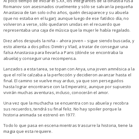
Al poco tiempo de iniciar el S.XX, los integrantes de la dinastía rusa
Romanov son asesinados cruelmente y sólo se salvan la pequeña
Anastasia de tan solo ocho años, quién desaparece y su abuela
(que no estaba en el lugar); aunque luego de ese fatídico día, no
volvieron a verse, sólo quedaron unidas en el recuerdo que
representaba una caja de música que la mujer le había regalado.
Diez años después la niña – ahora joven – sigue siendo buscada, y
esto alienta a dos pillos: Dimitri y Vlad, a tratar de conseguir una
falsa Anastasia para llevarla a Paris (dónde se encontraba la
abuela) y conseguir una recompensa.
Lanzados a esta tarea, se topan con Anya, una joven amnésica a la
que el rol le calzaba a la perfección y decidieron avanzar hasta el
final. El camino se vuelve muy arduo, ya que son perseguidos
hasta lograr encontrarse con la Emperatriz, aunque por supuesto
vivirán muchas aventuras, incluso, conocerán el amor.
Una vez que la muchacha se encuentra con su abuela y recobra
sus recuerdos, tendrá su final feliz. No hay spoiler porque la
historia animada se estrenó en 1977.
Todo lo que pasa en escena mientras trascurre la historia, tiene la
magia que esta requiere.