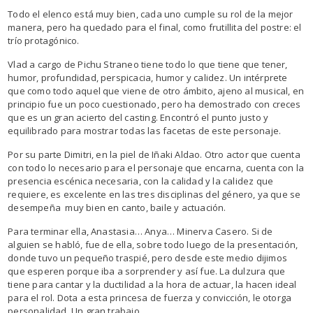
Todo el elenco está muy bien, cada uno cumple su rol de la mejor
manera, pero ha quedado para el final, como frutillita del postre: el
trío protagónico.
Vlad a cargo de Pichu Straneo tiene todo lo que tiene que tener,
humor, profundidad, perspicacia, humor y calidez. Un intérprete
que como todo aquel que viene de otro ámbito, ajeno al musical, en
principio fue un poco cuestionado, pero ha demostrado con creces
que es un gran acierto del casting. Encontró el punto justo y
equilibrado para mostrar todas las facetas de este personaje.
Por su parte Dimitri, en la piel de Iñaki Aldao. Otro actor que cuenta
con todo lo necesario para el personaje que encarna, cuenta con la
presencia escénica necesaria, con la calidad y la calidez que
requiere, es excelente en las tres disciplinas del género, ya que se
desempeña muy bien en canto, baile y actuación.
Para terminar ella, Anastasia… Anya… Minerva Casero. Si de
alguien se habló, fue de ella, sobre todo luego de la presentación,
donde tuvo un pequeño traspié, pero desde este medio dijimos
que esperen porque iba a sorprender y así fue. La dulzura que
tiene para cantar y la ductilidad a la hora de actuar, la hacen ideal
para el rol. Dota a esta princesa de fuerza y convicción, le otorga
personalidad. Un gran trabajo.