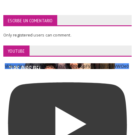
ESCRIBE UN COMENTARIO
Only
registered
users can comment.
YOUTUBE
Vídeo de YouTube UCKqYjiZi7lzy6gqU6pFVFiA_A3EZ9JWWOe0