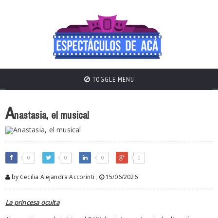
TOGGLE MENU
A
nastasia, el musical
0
0
0
0
by Cecilia Alejandra Accorinti
,
15/06/2026
La princesa oculta