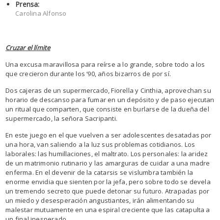
Prensa:
Carolina Alfonso
Cruzar el límite
Una excusa maravillosa para reírse a lo grande, sobre todo a los
que crecieron durante los ‘90, años bizarros de por sí.
Dos cajeras de un supermercado, Fiorella y Cinthia, aprovechan su
horario de descanso para fumar en un depósito y de paso ejecutan
un ritual que comparten, que consiste en burlarse de la dueña del
supermercado, la señora Sacripanti.
En este juego en el que vuelven a ser adolescentes desatadas por
una hora, van saliendo a la luz sus problemas cotidianos. Los
laborales: las humillaciones, el maltrato. Los personales: la aridez
de un matrimonio rutinario y las amarguras de cuidar a una madre
enferma. En el devenir de la catarsis se vislumbra también la
enorme envidia que sienten por la jefa, pero sobre todo se devela
un tremendo secreto que puede detonar su futuro. Atrapadas por
un miedo y desesperación angustiantes, irán alimentando su
malestar mutuamente en una espiral creciente que las catapulta a
un final inesperado.