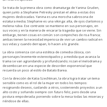
Se trata de la primera obra como dramaturga de Yanina Gruden,
quien junto a Stephanie Petresky prestan el alma a estas dos
mujeres desbocadas. Yanina es una morocha sabrosona de
estatura media; Stephanie es una vikinga: alta, de ojos clarísimos y
melena rubia. Ese contraste se mantiene en sus personajes, en
sus voces y en la manera de encarar la tragedia que se viene. Sin
embargo, tienen cosas en común: son compinches de risa franca;
ambas tienen la necesidad imperiosa de vivir un cambio radical en
sus vidas y cuando derrapan, lo hacen a lo grande.
La obra comienza con una estética de comedia clásica, con
personajes levemente estereotipados y a medida que avanza la
trama se van agrandando y profundizando; rozan el melodrama y
desembocan en una especie de desorden exponencial que
recuerda un poco al estilo de Batato Barea.
Con la dirección de Katia Szechtman, la obra logra tratar un tema
sensible como es el rol de la mujer en todos los tiempos:
resignando deseos, cuidando a otros, sosteniendo proyectos a un
alto costo y soñando siempre con futuro feliz, pero desde una
postura empoderada; poniendo sobre la mesa todas las miserias y
riéndose de ellas.