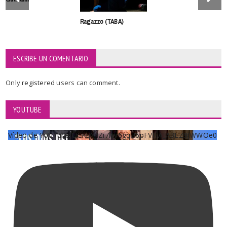
Ragazzo (TABA)
ESCRIBE UN COMENTARIO
Only
registered
users can comment.
YOUTUBE
Vídeo de YouTube UCKqYjiZi7lzy6gqU6pFVFiA_A3EZ9JWWOe0