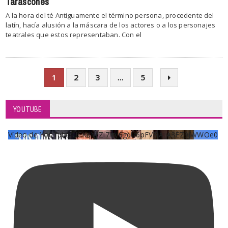
Tarascones
A la hora del té Antiguamente el término persona, procedente del
latín, hacía alusión a la máscara de los actores o a los personajes
teatrales que estos representaban. Con el
1
2
3
…
5
YOUTUBE
Vídeo de YouTube UCKqYjiZi7lzy6gqU6pFVFiA_A3EZ9JWWOe0