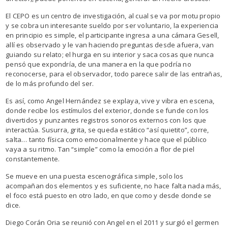
El CEPO es un centro de investigación, al cual se va por motu propio
y se cobra un interesante sueldo por ser voluntario, la experiencia
en principio es simple, el participante ingresa a una cámara Gesell,
allí es observado y le van haciendo preguntas desde afuera, van
guiando su relato; el hurga en su interior y saca cosas que nunca
pensó que expondría, de una manera en la que podría no
reconocerse, para el observador, todo parece salir de las entrañas,
de lo más profundo del ser.
Es así, como Angel Hernández se explaya, vive y vibra en escena,
donde recibe los estímulos del exterior, donde se funde con los
divertidos y punzantes registros sonoros externos con los que
interactúa. Susurra, grita, se queda estático “así quietito”, corre,
salta… tanto física como emocionalmente y hace que el público
vaya a su ritmo. Tan “simple” como la emoción a flor de piel
constantemente.
Se mueve en una puesta escenográfica simple, solo los
acompañan dos elementos y es suficiente, no hace falta nada más,
el foco está puesto en otro lado, en que como y desde donde se
dice.
Diego Corán Oria se reunió con Angel en el 2011 y surgió el germen