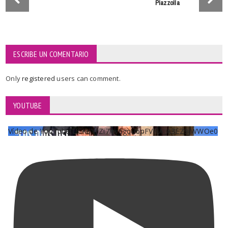
Piazzolla
ESCRIBE UN COMENTARIO
Only
registered
users can comment.
YOUTUBE
Vídeo de YouTube UCKqYjiZi7lzy6gqU6pFVFiA_A3EZ9JWWOe0