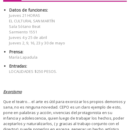
Datos de funciones:
Jueves 21 HORAS
EL CULTURAL SAN MARTÍN
Sala Sótano Beat
Sarmiento 1551
Jueves 4 y 25 de abril
Jueves 2, 9, 16, 23 y 30 de mayo
Prensa:
María Lapadula
Entradas:
LOCALIDADES $250 PESOS.
Exorcismo
Que el teatro… el arte es útil para exorcizar los propios demonios y
sana, no es ninguna novedad. CEPO es un claro ejemplo de esto,
pone en palabras y acción, vivencias del protagonista en su
infancia y adolescencia, quien luego de trabajar los hechos, poder
aceptarlos y naturalizarlos, ( y gracias al trabajo conjunto con el
director), puede ponerlos en escena, generar un hecho artístico.