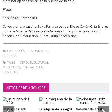
disfrutar apenas se cruza la puerta de la sala.
Ficha:
Con: Ángel Hernández
Coreografía: Agustina Seku Faillace Letras: Diego Corán Oria & Jorge
Soldera Música Original: Jorge Soldera Libro y Dirección: Diego
Corán Oria Producción: Punta Orilla Contenidos
CATEGORÍAS:
MUSICALES
,
RESEÑAS
TAGS:
CEPO
,
ELCULTURAL
,
MUSICALES
,
PUNTAORILLA
,
SAMARTIN
ARTÍCULOS RELACIONADOS
Un guapo del 900
La máquina de la alegría
Sebastian Holz canta