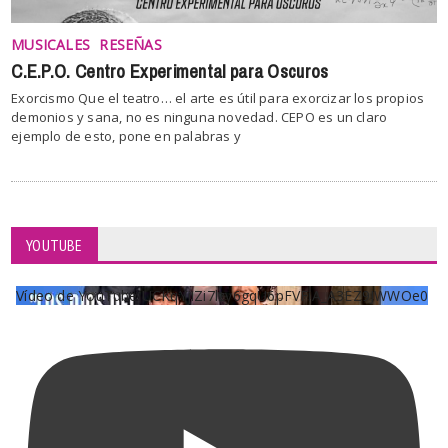
MUSICALES
RESEÑAS
C.E.P.O. Centro Experimental para Oscuros
Exorcismo Que el teatro… el arte es útil para exorcizar los propios
demonios y sana, no es ninguna novedad. CEPO es un claro
ejemplo de esto, pone en palabras y
YOUTUBE
Vídeo de YouTube UCKqYjiZi7lzy6gqU6pFVFiA_A3EZ9JWWOe0